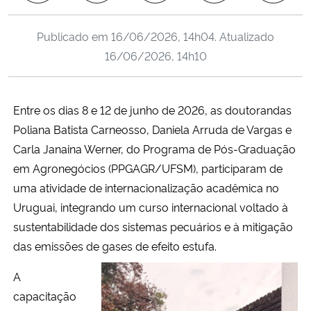
Ministério da Cidadania
Publicado em
16/06/2026, 14h04
. Atualizado
Ministério da Saúde
16/06/2026, 14h10
Ministério de Minas e Energia
Entre os dias 8 e 12 de junho de 2026, as doutorandas
Ministério da Ciência, Tecnologia, Inovações e Comunicações
Poliana Batista Carneosso, Daniela Arruda de Vargas e
Carla Janaina Werner, do Programa de Pós-Graduação
Ministério do Meio Ambiente
em Agronegócios (PPGAGR/UFSM), participaram de
uma atividade de internacionalização acadêmica no
Ministério do Turismo
Uruguai, integrando um curso internacional voltado à
sustentabilidade dos sistemas pecuários e à mitigação
Ministério do Desenvolvimento Regional
das emissões de gases de efeito estufa.
Controladoria-Geral da União
A
capacitação
Ministério da Mulher, da Família e dos Direitos Humanos