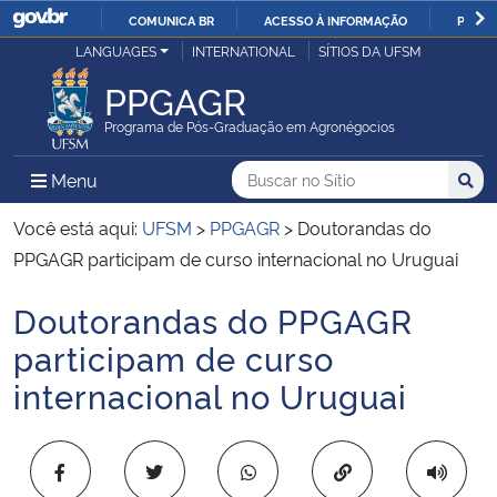
COMUNICA BR
ACESSO À INFORMAÇÃO
PARTI
Casa Civil
LANGUAGES
INTERNATIONAL
SÍTIOS DA UFSM
IR
PARA
PPGAGR
Ministério da Justiça e Segurança Pública
O
Programa de Pós-Graduação em Agronégocios
CONTEÚDO
Ministério da Defesa
Buscar no no Sítio
Busca
Busca:
Menu Principal do Sítio
Menu
Busc
Ministério das Relações Exteriores
Você está aqui:
UFSM
>
PPGAGR
>
Doutorandas do
PPGAGR participam de curso internacional no Uruguai
Ministério da Economia
Doutorandas do PPGAGR
Início do conteúdo
Ministério da Infraestrutura
participam de curso
internacional no Uruguai
Ministério da Agricultura, Pecuária e Abastecimento
Ministério da Educação
Copiar para área 