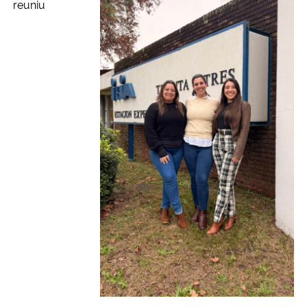
reuniu
Secretaria-Geral
Secretaria de Governo
Gabinete de Segurança Institucional
Advocacia-Geral da União
Banco Central do Brasil
Planalto