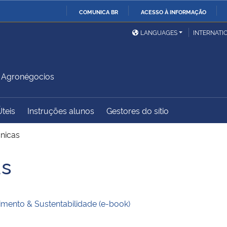
COMUNICA BR
ACESSO À INFORMAÇÃO
Ministério da Defesa
Ministério das Relações
Mini
IR
LANGUAGES
INTERNATI
Exteriores
PARA
O
Ministério da Cidadania
Ministério da Saúde
Mini
CONTEÚDO
 Agronégocios
Úteis
Instruções alunos
Gestores do sítio
Ministério do
Controladoria-Geral da
Mini
Desenvolvimento Regional
União
Famí
nicas
Hum
as
Advocacia-Geral da União
Banco Central do Brasil
Plan
ento & Sustentabilidade (e-book)