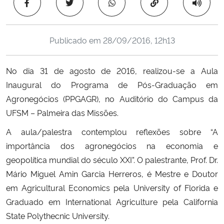
Copiar para área 
Ministério da Cidadania
Ministério da Saúde
Publicado em
28/09/2016, 12h13
Ministério de Minas e Energia
No dia 31 de agosto de 2016, realizou-se a Aula
Inaugural do Programa de Pós-Graduação em
Ministério da Ciência, Tecnologia, Inovações e Comunicações
Agronegócios (PPGAGR), no Auditório do Campus da
UFSM – Palmeira das Missões.
Ministério do Meio Ambiente
A aula/palestra contemplou reflexões sobre “A
Ministério do Turismo
importância dos agronegócios na economia e
geopolítica mundial do século XXI”. O palestrante, Prof. Dr.
Ministério do Desenvolvimento Regional
Mário Miguel Amin Garcia Herreros, é Mestre e Doutor
em Agricultural Economics pela University of Florida e
Controladoria-Geral da União
Graduado em International Agriculture pela California
State Polythecnic University.
Ministério da Mulher, da Família e dos Direitos Humanos