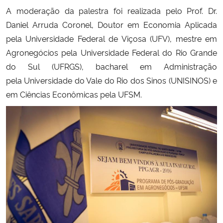
A moderação da palestra foi realizada pelo Prof. Dr.
Secretaria-Geral
Daniel Arruda Coronel, Doutor em Economia Aplicada
pela Universidade Federal de Viçosa (UFV), mestre em
Secretaria de Governo
Agronegócios pela Universidade Federal do Rio Grande
do Sul (UFRGS), bacharel em Administração
Gabinete de Segurança Institucional
pela
Universidade do Vale do Rio dos Sinos (UNISINOS) e
em Ciências Econômicas pela UFSM.
Advocacia-Geral da União
Banco Central do Brasil
Planalto