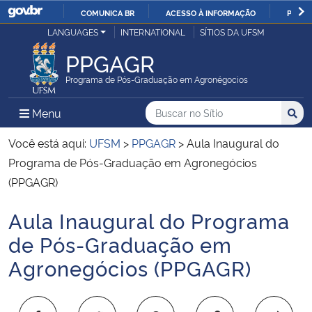
COMUNICA BR
ACESSO À INFORMAÇÃO
PARTI
Casa Civil
LANGUAGES
INTERNATIONAL
SÍTIOS DA UFSM
IR
PARA
PPGAGR
Ministério da Justiça e Segurança Pública
O
Programa de Pós-Graduação em Agronégocios
CONTEÚDO
Ministério da Defesa
Buscar no no Sítio
Busca
Busca:
Menu Principal do Sítio
Menu
Busc
Ministério das Relações Exteriores
Você está aqui:
UFSM
>
PPGAGR
>
Aula Inaugural do
Programa de Pós-Graduação em Agronegócios
Ministério da Economia
(PPGAGR)
Aula Inaugural do Programa
Ministério da Infraestrutura
Início do conteúdo
de Pós-Graduação em
Ministério da Agricultura, Pecuária e Abastecimento
Agronegócios (PPGAGR)
Ministério da Educação