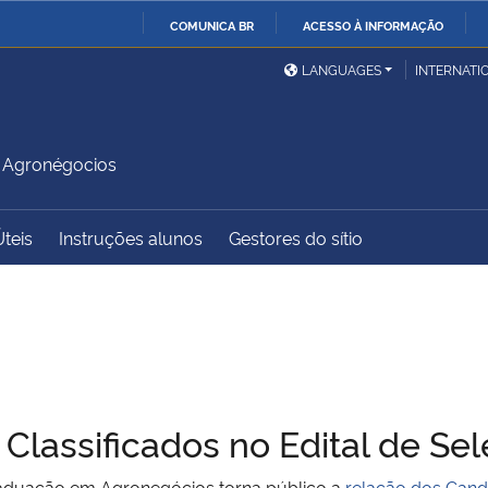
COMUNICA BR
ACESSO À INFORMAÇÃO
Ministério da Defesa
Ministério das Relações
Mini
IR
LANGUAGES
INTERNATI
Exteriores
PARA
O
Ministério da Cidadania
Ministério da Saúde
Mini
CONTEÚDO
 Agronégocios
Úteis
Instruções alunos
Gestores do sítio
Ministério do
Controladoria-Geral da
Mini
Desenvolvimento Regional
União
Famí
Hum
Advocacia-Geral da União
Banco Central do Brasil
Plan
Classificados no Edital de Se
aduação em Agronegócios torna público a
relação dos Candi