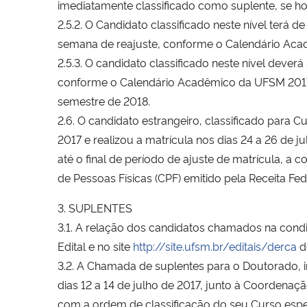
imediatamente classificado como suplente, se ho
2.5.2. O Candidato classificado neste nível terá
semana de reajuste, conforme o Calendário Ac
2.5.3. O candidato classificado neste nível dever
conforme o Calendário Acadêmico da UFSM 2017. 
semestre de 2018.
2.6. O candidato estrangeiro, classificado para 
2017 e realizou a matrícula nos dias 24 a 26 de
até o final de período de ajuste de matrícula, a
de Pessoas Físicas (CPF) emitido pela Receita Fed
3. SUPLENTES
3.1. A relação dos candidatos chamados na cond
Edital e no site
http://site.ufsm.br/editais/derca
d
3.2. A Chamada de suplentes para o Doutorado, in
dias 12 a 14 de julho de 2017, junto à Coorden
com a ordem de classificação do seu Curso espec