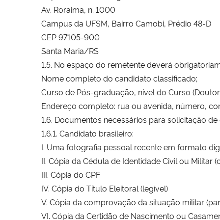
Av. Roraima, n. 1000
Campus da UFSM, Bairro Camobi, Prédio 48-D
CEP 97105-900
Santa Maria/RS
1.5. No espaço do remetente deverá obrigatoriam
Nome completo do candidato classificado;
Curso de Pós-graduação, nível do Curso (Doutor
Endereço completo: rua ou avenida, número, com
1.6. Documentos necessários para solicitação de
1.6.1. Candidato brasileiro:
I. Uma fotografia pessoal recente em formato digit
II. Cópia da Cédula de Identidade Civil ou Militar
III. Cópia do CPF
IV. Cópia do Título Eleitoral (legível)
V. Cópia da comprovação da situação militar (pa
VI. Cópia da Certidão de Nascimento ou Casament