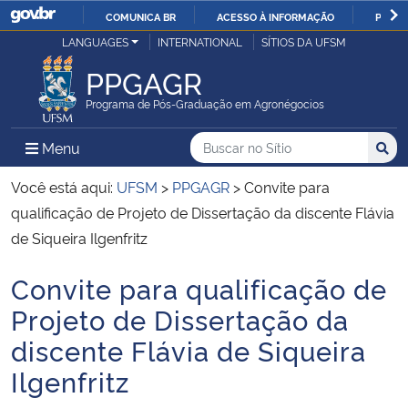
COMUNICA BR
ACESSO À INFORMAÇÃO
PARTI
Casa Civil
LANGUAGES
INTERNATIONAL
SÍTIOS DA UFSM
IR
PARA
PPGAGR
Ministério da Justiça e Segurança Pública
O
Programa de Pós-Graduação em Agronégocios
CONTEÚDO
Ministério da Defesa
Buscar no no Sítio
Busca
Busca:
Menu Principal do Sítio
Menu
Busc
Ministério das Relações Exteriores
Você está aqui:
UFSM
>
PPGAGR
>
Convite para
qualificação de Projeto de Dissertação da discente Flávia
Ministério da Economia
de Siqueira Ilgenfritz
Convite para qualificação de
Ministério da Infraestrutura
Início do conteúdo
Projeto de Dissertação da
Ministério da Agricultura, Pecuária e Abastecimento
discente Flávia de Siqueira
Ilgenfritz
Ministério da Educação