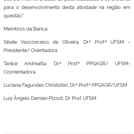
para o desenvolvimento desta atividade na região em
Secretaria-Geral
questão.”
Membros da Banca:
Secretaria de Governo
Sibele Vasconcelos de Oliveira, Dr.ª Prof.ª UFSM –
Gabinete de Segurança Institucional
Presidente/ Orientadora
Advocacia-Geral da União
Tanice Andreatta, Dr.ª Prof.ª PPGAGR/ UFSM-
Coorientadora
Banco Central do Brasil
Luciana Fagundes Christofari, Dr.ª Prof.ª PPGAGR/UFSM
Planalto
Luiz Ângelo Damian Pizzuti, Dr. Prof. UFSM