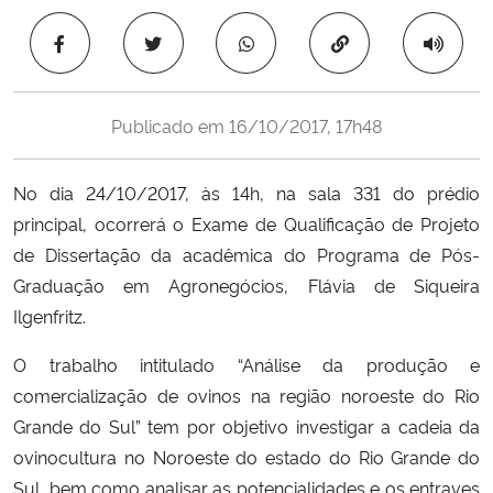
Ministério da Cidadania
Copiar para área 
Ministério da Saúde
Publicado em
16/10/2017, 17h48
Ministério de Minas e Energia
No dia 24/10/2017, às 14h, na sala 331 do prédio
Ministério da Ciência, Tecnologia, Inovações e Comunicações
principal, ocorrerá o Exame de Qualificação de Projeto
de Dissertação da acadêmica do Programa de Pós-
Ministério do Meio Ambiente
Graduação em Agronegócios, Flávia de Siqueira
Ministério do Turismo
Ilgenfritz.
O trabalho intitulado “Análise da produção e
Ministério do Desenvolvimento Regional
comercialização de ovinos na região noroeste do Rio
Grande do Sul” tem por objetivo investigar a cadeia da
Controladoria-Geral da União
ovinocultura no Noroeste do estado do Rio Grande do
Sul, bem como analisar as potencialidades e os entraves
Ministério da Mulher, da Família e dos Direitos Humanos