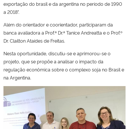
exportação do brasil e da argentina no período de 1990
a 2018”.
Secretaria-Geral
Além do orientador e coorientador, participaram da
Secretaria de Governo
banca avaliadora a Prof.ª Dr.ª Tanice Andreatta e o Prof.º
Dr. Claílton Ataídes de Freitas.
Gabinete de Segurança Institucional
Nesta oportunidade, discutiu-se e aprimorou-se o
Advocacia-Geral da União
projeto, que se propõe a analisar o impacto da
regulação econômica sobre o complexo soja no Brasil e
Banco Central do Brasil
na Argentina.
Planalto