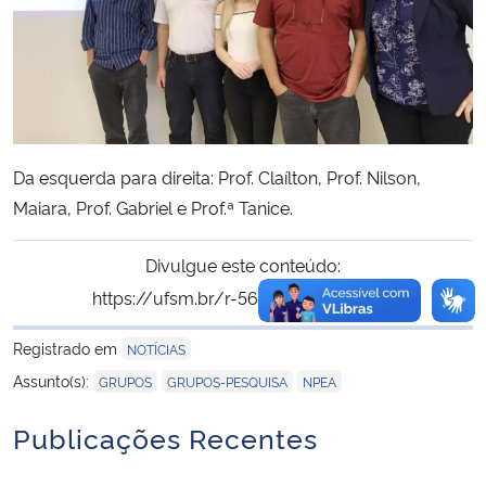
Da esquerda para direita: Prof. Claílton, Prof. Nilson,
Maiara, Prof. Gabriel e Prof.ª Tanice.
Divulgue este conteúdo:
https://ufsm.br/r-569-650
Copiar
para área de trans
Registrado em
NOTÍCIAS
,
,
Assunto(s):
GRUPOS
GRUPOS-PESQUISA
NPEA
Publicações Recentes