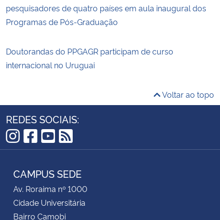
pesquisadores de quatro países em aula inaugural dos
Programas de Pós-Graduação
Doutorandas do PPGAGR participam de curso
internacional no Uruguai
Voltar ao topo
REDES SOCIAIS:
Instagram
Facebook
YouTube
RSS
CAMPUS SEDE
Av. Roraima nº 1000
Cidade Universitária
Bairro Camobi