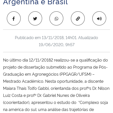
Argentina e Brasil
Ministério da Cidadania
Copiar para área 
Ministério da Saúde
Ministério de Minas e Energia
Publicado em
13/11/2018, 14h01
. Atualizado
19/06/2020, 9h57
Ministério da Ciência, Tecnologia, Inovações e Comunicações
Ministério do Meio Ambiente
No último dia 12/11/20182 realizou-se a qualificação do
projeto de dissertação submetido ao Programa de Pós-
Ministério do Turismo
Graduação em Agronegócios (PPGAGR/UFSM) –
Mestrado Acadêmico. Nesta oportunidade, a discente
Ministério do Desenvolvimento Regional
Maiara Thaís Tolfo Gabbi, orientanda dos profºs Dr. Nilson
Luiz Costa e profº Dr. Gabriel Nunes de Oliveira
Controladoria-Geral da União
(coorientador), apresentou o estudo do “Complexo soja
na américa do sul: uma análise das trajetórias de
Ministério da Mulher, da Família e dos Direitos Humanos