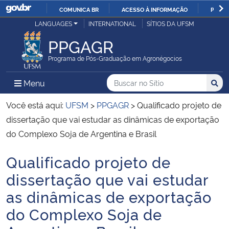
COMUNICA BR
ACESSO À INFORMAÇÃO
PARTI
Casa Civil
LANGUAGES
INTERNATIONAL
SÍTIOS DA UFSM
IR
PARA
PPGAGR
Ministério da Justiça e Segurança Pública
O
Programa de Pós-Graduação em Agronégocios
CONTEÚDO
Ministério da Defesa
Buscar no no Sítio
Busca
Busca:
Menu Principal do Sítio
Menu
Busc
Ministério das Relações Exteriores
Você está aqui:
UFSM
>
PPGAGR
>
Qualificado projeto de
dissertação que vai estudar as dinâmicas de exportação
Ministério da Economia
do Complexo Soja de Argentina e Brasil
Qualificado projeto de
Ministério da Infraestrutura
Início do conteúdo
dissertação que vai estudar
Ministério da Agricultura, Pecuária e Abastecimento
as dinâmicas de exportação
do Complexo Soja de
Ministério da Educação