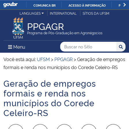
COMUNICA BR
ACESSO À INFORMAÇÃO
PARTI
Casa Civil
LANGUAGES
INTERNATIONAL
SÍTIOS DA UFSM
IR
PARA
PPGAGR
Ministério da Justiça e Segurança Pública
O
Programa de Pós-Graduação em Agronégocios
CONTEÚDO
Ministério da Defesa
Buscar no no Sítio
Busca
Busca:
Menu Principal do Sítio
Menu
Busc
Ministério das Relações Exteriores
Você está aqui:
UFSM
>
PPGAGR
>
Geração de empregos
formais e renda nos municípios do Corede Celeiro-RS
Ministério da Economia
Geração de empregos
Início do conteúdo
Ministério da Infraestrutura
formais e renda nos
municípios do Corede
Ministério da Agricultura, Pecuária e Abastecimento
Celeiro-RS
Ministério da Educação