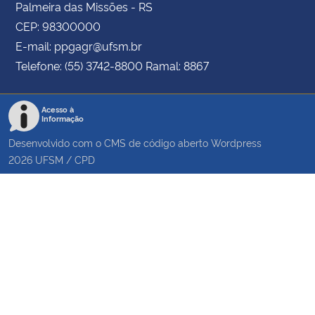
Palmeira das Missões - RS
CEP: 98300000
E-mail: ppgagr@ufsm.br
Telefone: (55) 3742-8800 Ramal: 8867
Acesso à
Informação
Desenvolvido com o CMS de código aberto
Wordpress
2026
UFSM
/
CPD