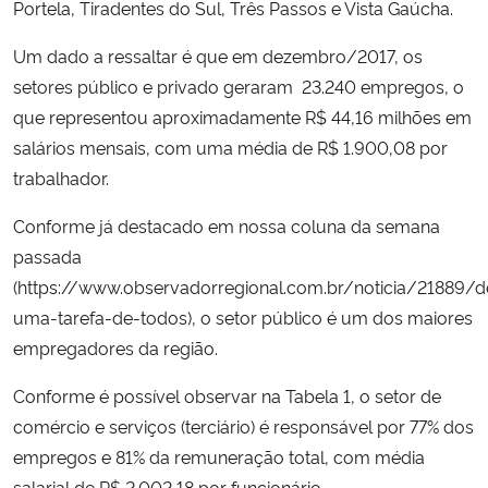
Portela, Tiradentes do Sul, Três Passos e Vista Gaúcha.
Secretaria-Geral
Um dado a ressaltar é que em dezembro/2017, os
setores público e privado geraram 23.240 empregos, o
Secretaria de Governo
que representou aproximadamente R$ 44,16 milhões em
salários mensais, com uma média de R$ 1.900,08 por
Gabinete de Segurança Institucional
trabalhador.
Conforme já destacado em nossa coluna da semana
Advocacia-Geral da União
passada
Banco Central do Brasil
(https://www.observadorregional.com.br/noticia/21889/
uma-tarefa-de-todos), o setor público é um dos maiores
Planalto
empregadores da região.
Conforme é possível observar na Tabela 1, o setor de
comércio e serviços (terciário) é responsável por 77% dos
empregos e 81% da remuneração total, com média
salarial de R$ 2.002,18 por funcionário.