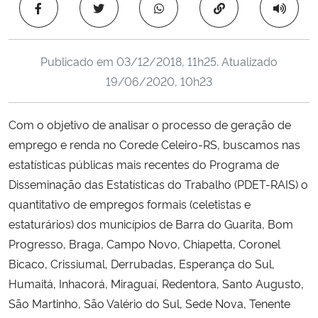
Copiar para área 
Ministério da Cidadania
Ministério da Saúde
Publicado em
03/12/2018, 11h25
. Atualizado
19/06/2020, 10h23
Ministério de Minas e Energia
Com o objetivo de analisar o processo de geração de
Ministério da Ciência, Tecnologia, Inovações e Comunicações
emprego e renda no Corede Celeiro-RS, buscamos nas
estatísticas públicas mais recentes do Programa de
Ministério do Meio Ambiente
Disseminação das Estatísticas do Trabalho (PDET-RAIS) o
Ministério do Turismo
quantitativo de empregos formais (celetistas e
estaturários) dos municípios de Barra do Guarita, Bom
Ministério do Desenvolvimento Regional
Progresso, Braga, Campo Novo, Chiapetta, Coronel
Bicaco, Crissiumal, Derrubadas, Esperança do Sul,
Controladoria-Geral da União
Humaitá, Inhacorá, Miraguaí, Redentora, Santo Augusto,
São Martinho, São Valério do Sul, Sede Nova, Tenente
Ministério da Mulher, da Família e dos Direitos Humanos