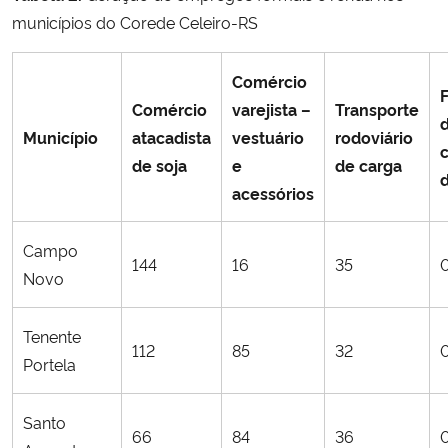
municípios do Corede Celeiro-RS
Comércio
Comércio
varejista –
Transporte
Município
atacadista
vestuário
rodoviário
de soja
e
de carga
acessórios
Campo
144
16
35
Novo
Tenente
112
85
32
Portela
Santo
66
84
36