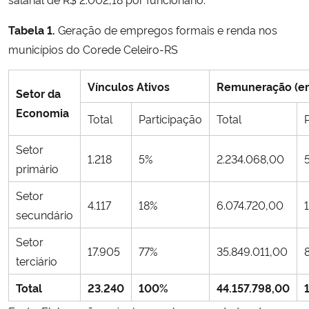
Tabela 1.
Geração de empregos formais e renda nos
municípios do Corede Celeiro-RS
Vínculos Ativos
Remuneração (e
Setor da
Economia
Total
Participação
Total
Setor
1.218
5%
2.234.068,00
primário
Setor
4.117
18%
6.074.720,00
secundário
Setor
17.905
77%
35.849.011,00
terciário
Total
23.240
100%
44.157.798,00