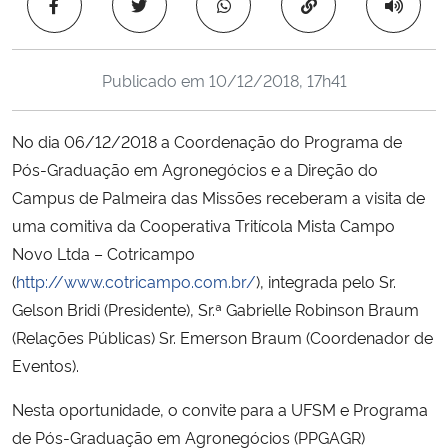
Copiar para área 
Ministério da Cidadania
Ministério da Saúde
Publicado em
10/12/2018, 17h41
Ministério de Minas e Energia
No dia 06/12/2018 a Coordenação do Programa de
Pós-Graduação em Agronegócios e a Direção do
Ministério da Ciência, Tecnologia, Inovações e Comunicações
Campus de Palmeira das Missões receberam a visita de
uma comitiva da Cooperativa Tritícola Mista Campo
Ministério do Meio Ambiente
Novo Ltda – Cotricampo
(
http://www.cotricampo.com.br/
), integrada pelo Sr.
Ministério do Turismo
Gelson Bridi (Presidente), Sr.ª Gabrielle Robinson Braum
(Relações Públicas) Sr. Emerson Braum (Coordenador de
Ministério do Desenvolvimento Regional
Eventos).
Controladoria-Geral da União
Nesta oportunidade, o convite para a UFSM e Programa
de Pós-Graduação em Agronegócios (PPGAGR)
Ministério da Mulher, da Família e dos Direitos Humanos