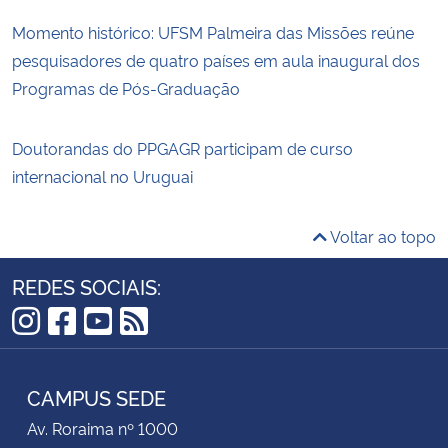
Momento histórico: UFSM Palmeira das Missões reúne
pesquisadores de quatro países em aula inaugural dos
Programas de Pós-Graduação
Doutorandas do PPGAGR participam de curso
internacional no Uruguai
Voltar ao topo
REDES SOCIAIS:
Instagram
Facebook
YouTube
RSS
CAMPUS SEDE
Av. Roraima nº 1000