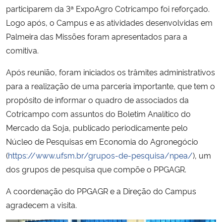
participarem da 3ª ExpoAgro Cotricampo foi reforçado.
Logo após, o Campus e as atividades desenvolvidas em
Secretaria-Geral
Palmeira das Missões foram apresentados para a
comitiva.
Secretaria de Governo
Após reunião, foram iniciados os trâmites administrativos
Gabinete de Segurança Institucional
para a realização de uma parceria importante, que tem o
propósito de informar o quadro de associados da
Advocacia-Geral da União
Cotricampo com assuntos do Boletim Analítico do
Mercado da Soja, publicado periodicamente pelo
Banco Central do Brasil
Núcleo de Pesquisas em Economia do Agronegócio
(
https://www.ufsm.br/grupos-de-pesquisa/npea/
), um
Planalto
dos grupos de pesquisa que compõe o PPGAGR.
A coordenação do PPGAGR e a Direção do Campus
agradecem a visita.