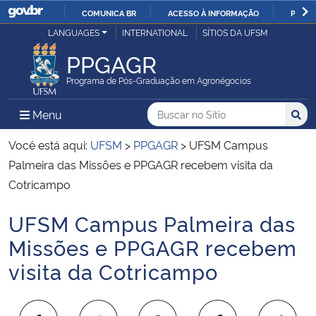
COMUNICA BR
ACESSO À INFORMAÇÃO
PARTI
Casa Civil
LANGUAGES
INTERNATIONAL
SÍTIOS DA UFSM
IR
PARA
PPGAGR
Ministério da Justiça e Segurança Pública
O
Programa de Pós-Graduação em Agronégocios
CONTEÚDO
Ministério da Defesa
Buscar no no Sítio
Busca
Busca:
Menu Principal do Sítio
Menu
Busc
Ministério das Relações Exteriores
Você está aqui:
UFSM
>
PPGAGR
>
UFSM Campus
Palmeira das Missões e PPGAGR recebem visita da
Ministério da Economia
Cotricampo
UFSM Campus Palmeira das
Ministério da Infraestrutura
Início do conteúdo
Missões e PPGAGR recebem
Ministério da Agricultura, Pecuária e Abastecimento
visita da Cotricampo
Ministério da Educação