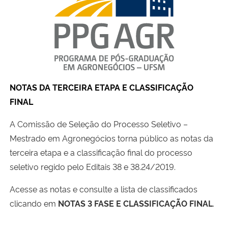
Ministério da Cidadania
Ministério da Saúde
Ministério de Minas e Energia
NOTAS DA TERCEIRA ETAPA E CLASSIFICAÇÃO
Ministério da Ciência, Tecnologia, Inovações e Comunicações
FINAL
Ministério do Meio Ambiente
A Comissão de Seleção do Processo Seletivo –
Mestrado em Agronegócios torna público as notas da
Ministério do Turismo
terceira etapa e a classificação final do processo
seletivo regido pelo Editais 38 e 38.24/2019.
Ministério do Desenvolvimento Regional
Acesse as notas e consulte a lista de classificados
Controladoria-Geral da União
clicando em
NOTAS 3 FASE E CLASSIFICAÇÃO FINAL
.
Ministério da Mulher, da Família e dos Direitos Humanos