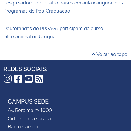
pesquisadores de quatro países em aula inaugural dos
Programas de Pós-Graduação
Doutorandas do PPGAGR participam de curso
internacional no Uruguai
Voltar ao topo
REDES SOCIAIS:
Instagram
Facebook
YouTube
RSS
CAMPUS SEDE
Av. Roraima nº 1000
Cidade Universitária
Bairro Camobi