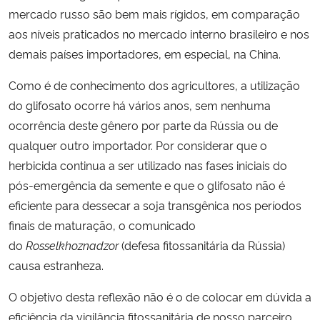
mercado russo são bem mais rígidos, em comparação
aos níveis praticados no mercado interno brasileiro e nos
Secretaria-Geral
demais países importadores, em especial, na China.
Secretaria de Governo
Como é de conhecimento dos agricultores, a utilização
do glifosato ocorre há vários anos, sem nenhuma
Gabinete de Segurança Institucional
ocorrência deste gênero por parte da Rússia ou de
qualquer outro importador. Por considerar que o
Advocacia-Geral da União
herbicida continua a ser utilizado nas fases iniciais do
pós-emergência da semente e que o glifosato não é
Banco Central do Brasil
eficiente para dessecar a soja transgênica nos períodos
Planalto
finais de maturação, o comunicado
do
Rosselkhoznadzor
(defesa fitossanitária da Rússia)
causa estranheza.
O objetivo desta reflexão não é o de colocar em dúvida a
eficiência da vigilância fitossanitária de nosso parceiro