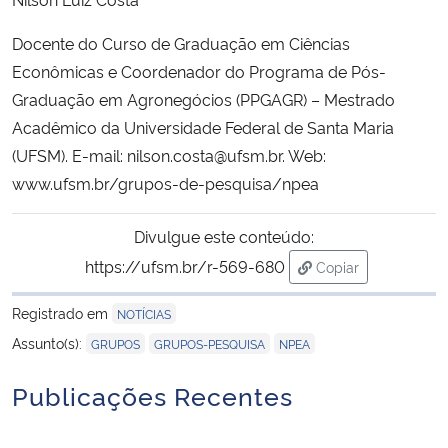
Docente do Curso de Graduação em Ciências
Econômicas e Coordenador do Programa de Pós-
Graduação em Agronegócios (PPGAGR) – Mestrado
Acadêmico da Universidade Federal de Santa Maria
(UFSM). E-mail: nilson.costa@ufsm.br. Web:
www.ufsm.br/grupos-de-pesquisa/npea
Divulgue este conteúdo:
https://ufsm.br/r-569-680
Copiar
para área de trans
Registrado em
NOTÍCIAS
,
,
Assunto(s):
GRUPOS
GRUPOS-PESQUISA
NPEA
Publicações Recentes