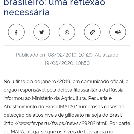
brasileiro: uma reflexão
Ministério da Cidadania
necessária
Ministério da Saúde
Copiar para área 
Ministério de Minas e Energia
Ministério da Ciência, Tecnologia, Inovações e Comunicações
Publicado em
08/02/2019, 10h29
. Atualizado
19/06/2020, 10h50
Ministério do Meio Ambiente
No último dia de janeiro/2019, em comunicado oficial, o
Ministério do Turismo
órgão responsável pela defesa fitossanitária da Rússia
informou ao Ministério da Agricultura, Pecuária e
Ministério do Desenvolvimento Regional
Abastecimento do Brasil (MAPA) “numerosos casos de
detecção de altos níveis de glifosato na soja do Brasil”
Controladoria-Geral da União
(http://www.fsvps.ru/fsvps/news/29282.html). Por parte
do MAPA, alega-se que os níveis de tolerância no
Ministério da Mulher, da Família e dos Direitos Humanos