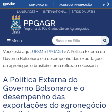
COMUNICA BR
ACESSO À INFORMAÇÃO
PARTI
Casa Civil
LANGUAGES
INTERNATIONAL
SÍTIOS DA UFSM
IR
PARA
PPGAGR
Ministério da Justiça e Segurança Pública
O
Programa de Pós-Graduação em Agronégocios
CONTEÚDO
Ministério da Defesa
Buscar no no Sítio
Busca
Busca:
Menu Principal do Sítio
Menu
Busc
Ministério das Relações Exteriores
Você está aqui:
UFSM
>
PPGAGR
>
A Política Externa do
Governo Bolsonaro e o desempenho das exportações
Ministério da Economia
do agronegócio brasileiro: uma reflexão necessária
A Política Externa do
Ministério da Infraestrutura
Início do conteúdo
Governo Bolsonaro e o
Ministério da Agricultura, Pecuária e Abastecimento
desempenho das
exportações do agronegócio
Ministério da Educação