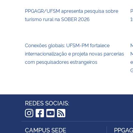
PPGAGR/UFSM apresenta pesquisa sobre
P
turismo rural na SOBER 2026
1
Conexões globais: UFSM-PM fortalece
M
internacionalização e projeta novas parcerias
M
com pesquisadores estrangeiros
e
G
REDES SOCIAIS:
Instagram
Facebook
YouTube
RSS
CAMPUS SEDE
PPGA