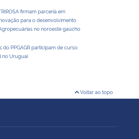
RIROSA firmam parceria em
Inovação para o desenvolvimento
Agropecuárias no noroeste gaúcho
s do PPGAGR participam de curso
l no Uruguai
Voltar ao topo