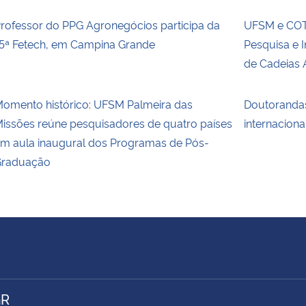
rofessor do PPG Agronegócios participa da
UFSM e COT
5ª Fetech, em Campina Grande
Pesquisa e 
de Cadeias 
omento histórico: UFSM Palmeira das
Doutoranda
issões reúne pesquisadores de quatro países
internaciona
m aula inaugural dos Programas de Pós-
raduação
GR