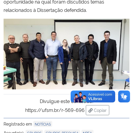
oportunidade na qual foram discutidos temas
relacionados à Dissertação defendida.
Divulgue este conteúdo:
https://ufsm.br/r-569-696
Copiar
para área de trans
Registrado em
NOTÍCIAS
,
,
Assunto(s):
GRUPOS
GRUPOS-PESQUISA
NPEA