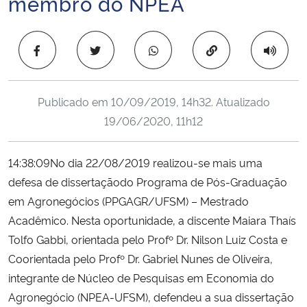
membro do NPEA
Ministério da Cidadania
Copiar para área 
Ministério da Saúde
Ministério de Minas e Energia
Publicado em
10/09/2019, 14h32
. Atualizado
19/06/2020, 11h12
Ministério da Ciência, Tecnologia, Inovações e Comunicações
Ministério do Meio Ambiente
14:38:09No dia 22/08/2019 realizou-se mais uma
defesa de dissertaçãodo Programa de Pós-Graduação
Ministério do Turismo
em Agronegócios (PPGAGR/UFSM) – Mestrado
Acadêmico. Nesta oportunidade, a discente Maiara Thaís
Ministério do Desenvolvimento Regional
Tolfo Gabbi, orientada pelo Profº Dr. Nilson Luiz Costa e
Coorientada pelo Profº Dr. Gabriel Nunes de Oliveira,
Controladoria-Geral da União
integrante de Núcleo de Pesquisas em Economia do
Agronegócio (NPEA-UFSM), defendeu a sua dissertação
Ministério da Mulher, da Família e dos Direitos Humanos