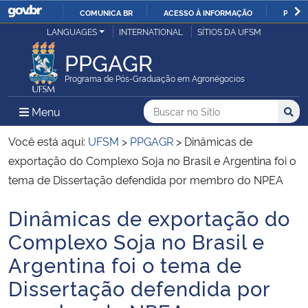
COMUNICA BR
ACESSO À INFORMAÇÃO
PARTI
Casa Civil
LANGUAGES
INTERNATIONAL
SÍTIOS DA UFSM
IR
PARA
PPGAGR
Ministério da Justiça e Segurança Pública
O
Programa de Pós-Graduação em Agronégocios
CONTEÚDO
Ministério da Defesa
Buscar no no Sítio
Busca
Busca:
Menu Principal do Sítio
Menu
Busc
Ministério das Relações Exteriores
Você está aqui:
UFSM
>
PPGAGR
>
Dinâmicas de
exportação do Complexo Soja no Brasil e Argentina foi o
Ministério da Economia
tema de Dissertação defendida por membro do NPEA
Dinâmicas de exportação do
Ministério da Infraestrutura
Início do conteúdo
Complexo Soja no Brasil e
Ministério da Agricultura, Pecuária e Abastecimento
Argentina foi o tema de
Dissertação defendida por
Ministério da Educação