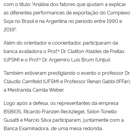
com o título “Análise dos fatores que ajudam a explicar
as diferentes performances de exportação do Complexo
Secretaria-Geral
Soja no Brasil e na Argentina no período entre 1990 e
2019”.
Secretaria de Governo
Além do orientador e coorientador, participaram da
Gabinete de Segurança Institucional
banca avaliadora o Prof.º Dr. Clailton Ataídes de Freitas
(UFSM) e o Prof.º Dr. Argemiro Luís Brum (Unijuí).
Advocacia-Geral da União
Também estiveram prestigiando o evento o professor Dr.
Banco Central do Brasil
Cláudio Camfield (UFSM) e Professor Renan Gabbi (IFFar),
a Mestranda Camila Weber.
Planalto
Logo após a defesa, os representantes da empresa
BSBIOS, Ricardo Franzen Reckziegel, Sidon Tonello
Gusatti e Marcio Silva participaram, juntamente com a
Banca Examinadora, de uma mesa redonda,