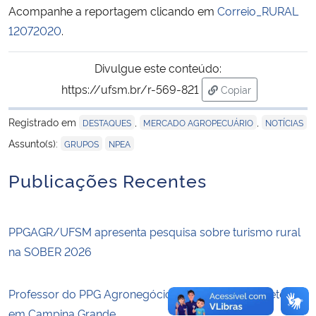
Acompanhe a reportagem clicando em
Correio_RURAL
12072020
.
Secretaria-Geral
Divulgue este conteúdo:
Secretaria de Governo
https://ufsm.br/r-569-821
Copiar
para área de trans
Gabinete de Segurança Institucional
Registrado em
,
,
DESTAQUES
MERCADO AGROPECUÁRIO
NOTÍCIAS
,
Assunto(s):
GRUPOS
NPEA
Advocacia-Geral da União
Publicações Recentes
Banco Central do Brasil
Planalto
PPGAGR/UFSM apresenta pesquisa sobre turismo rural
na SOBER 2026
Professor do PPG Agronegócios participa da 15ª Fetech,
em Campina Grande