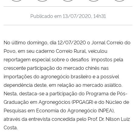
Ministério da Cidadania
Publicado em
13/07/2020, 14h31
Ministério da Saúde
Ministério de Minas e Energia
No último domingo, dia 12/07/2020 o Jornal Correio do
Povo, em seu caderno Correio Rural, veiculou
Ministério da Ciência, Tecnologia, Inovações e Comunicações
reportagem especial sobre o desafios impostos pela
crescente participação do mercado chinês nas
Ministério do Meio Ambiente
importações do agronegócio brasileiro e a possível
dependência deste, em relação ao mercado asiático.
Ministério do Turismo
Nesta, destaca-se a participação do Programa de Pós-
Graduação em Agronegócios (PPGAGR) e do Núcleo de
Ministério do Desenvolvimento Regional
Pesquisas em Economia do Agronegócio (NPEA),
Controladoria-Geral da União
através da entrevista concedida pelo Prof. Dr. Nilson Luiz
Costa.
Ministério da Mulher, da Família e dos Direitos Humanos