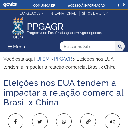
COMUNICA BR
ACESSO À INFORMAÇÃO
PARTI
Casa Civil
LANGUAGES
INTERNATIONAL
SÍTIOS DA UFSM
IR
PARA
PPGAGR
Ministério da Justiça e Segurança Pública
O
Programa de Pós-Graduação em Agronégocios
CONTEÚDO
Ministério da Defesa
Buscar no no Sítio
Busca
Busca:
Menu Principal do Sítio
Menu
Busc
Ministério das Relações Exteriores
Você está aqui:
UFSM
>
PPGAGR
>
Eleições nos EUA
tendem a impactar a relação comercial Brasil x China
Ministério da Economia
Eleições nos EUA tendem a
Início do conteúdo
Ministério da Infraestrutura
impactar a relação comercial
Brasil x China
Ministério da Agricultura, Pecuária e Abastecimento
Ministério da Educação
Copiar para área 