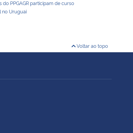
s do PPGAGR participam de curso
l no Uruguai
Voltar ao topo