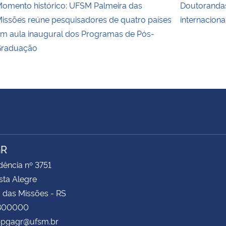
omento histórico: UFSM Palmeira das
Doutoranda
issões reúne pesquisadores de quatro países
internaciona
m aula inaugural dos Programas de Pós-
raduação
GR
ência nº 3751
ista Alegre
 das Missões - RS
8300000
 ppgagr@ufsm.br