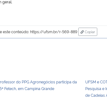
 geral.
e este conteúdo:
https://ufsm.br/r-569-889
Copiar
para área de
rofessor do PPG Agronegócios participa da
UFSM e COT
5ª Fetech, em Campina Grande
Pesquisa e 
de Cadeias 