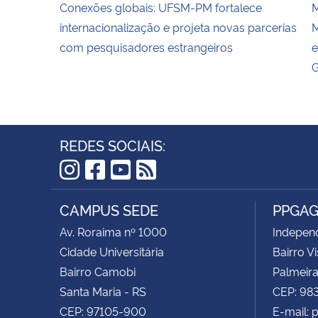
Conexões globais: UFSM-PM fortalece
M
internacionalização e projeta novas parcerias
M
com pesquisadores estrangeiros
e
G
REDES SOCIAIS:
Instagram
Facebook
YouTube
RSS
CAMPUS SEDE
PPGA
Av. Roraima nº 1000
Independ
Cidade Universitária
Bairro V
Bairro Camobi
Palmeira
Santa Maria - RS
CEP: 9
CEP: 97105-900
E-mail: