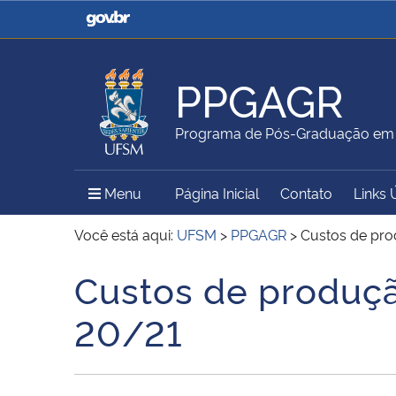
Casa Civil
Ministério da Justiça e
Segurança Pública
PPGAGR
Ministério da Agricultura,
Ministério da Educação
Programa de Pós-Graduação em
Pecuária e Abastecimento
Menu Principal do Sítio
Menu
Página Inicial
Contato
Links 
Ministério do Meio Ambiente
Ministério do Turismo
Você está aqui:
UFSM
>
PPGAGR
>
Custos de pro
Custos de produçã
Início do conteúdo
Secretaria de Governo
Gabinete de Segurança
20/21
Institucional