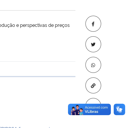
rodução e perspectivas de preços
 transferência
Copiar para áre