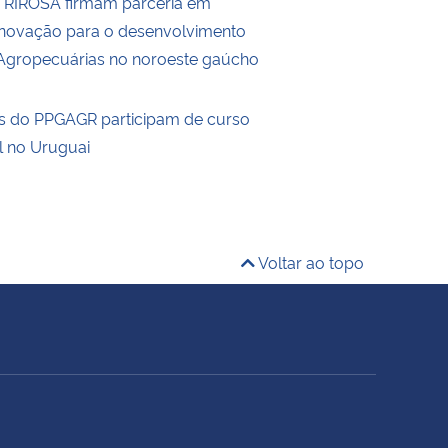
RIROSA firmam parceria em
Inovação para o desenvolvimento
Agropecuárias no noroeste gaúcho
s do PPGAGR participam de curso
l no Uruguai
Voltar ao topo