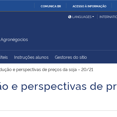
COMUNICA BR
ACESSO À INFORMAÇÃO
Ministério da Defesa
Ministério das Relações
Mini
IR
LANGUAGES
INTERNATI
Exteriores
PARA
O
Ministério da Cidadania
Ministério da Saúde
Mini
CONTEÚDO
 Agronégocios
Úteis
Instruções alunos
Gestores do sítio
Ministério do
Controladoria-Geral da
Mini
Desenvolvimento Regional
União
Famí
dução e perspectivas de preços da soja – 20/21
Hum
o e perspectivas de pr
Advocacia-Geral da União
Banco Central do Brasil
Plan