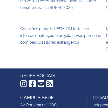
PPGAGR/UFSM apresenta pesquisa sobre
P
turismo rural na SOBER 2026
1
Conexões globais: UFSM-PM fortalece
M
internacionalização e projeta novas parcerias
M
com pesquisadores estrangeiros
e
G
REDES SOCIAIS:
Instagram
Facebook
YouTube
RSS
CAMPUS SEDE
PPGA
Av. Roraima nº 1000
Independ