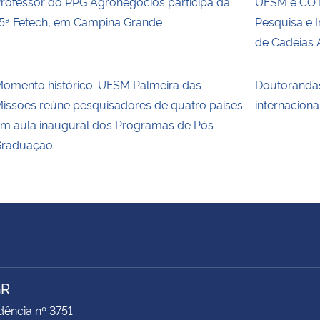
rofessor do PPG Agronegócios participa da
UFSM e COT
5ª Fetech, em Campina Grande
Pesquisa e 
de Cadeias 
omento histórico: UFSM Palmeira das
Doutoranda
issões reúne pesquisadores de quatro países
internaciona
m aula inaugural dos Programas de Pós-
raduação
GR
ência nº 3751