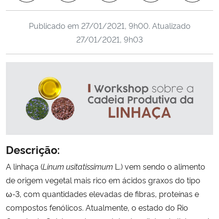
Ministério da Cidadania
Publicado em
27/01/2021, 9h00
. Atualizado
Ministério da Saúde
27/01/2021, 9h03
Ministério de Minas e Energia
Ministério da Ciência, Tecnologia, Inovações e Comunicações
Ministério do Meio Ambiente
Ministério do Turismo
Descrição:
Ministério do Desenvolvimento Regional
A linhaça (
Linum usitatissimum
L.) vem sendo o alimento
de origem vegetal mais rico em ácidos graxos do tipo
Controladoria-Geral da União
ω-3, com quantidades elevadas de fibras, proteínas e
compostos fenólicos. Atualmente, o estado do Rio
Ministério da Mulher, da Família e dos Direitos Humanos