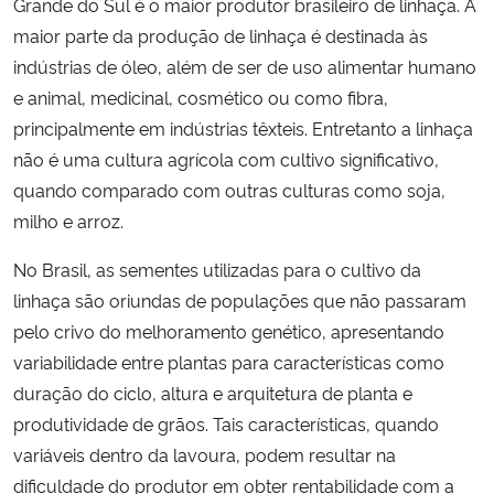
Grande do Sul é o maior produtor brasileiro de linhaça. A
maior parte da produção de linhaça é destinada às
Secretaria-Geral
indústrias de óleo, além de ser de uso alimentar humano
e animal, medicinal, cosmético ou como fibra,
Secretaria de Governo
principalmente em indústrias têxteis. Entretanto a linhaça
não é uma cultura agrícola com cultivo significativo,
Gabinete de Segurança Institucional
quando comparado com outras culturas como soja,
milho e arroz.
Advocacia-Geral da União
No Brasil, as sementes utilizadas para o cultivo da
Banco Central do Brasil
linhaça são oriundas de populações que não passaram
pelo crivo do melhoramento genético, apresentando
Planalto
variabilidade entre plantas para características como
duração do ciclo, altura e arquitetura de planta e
produtividade de grãos. Tais características, quando
variáveis dentro da lavoura, podem resultar na
dificuldade do produtor em obter rentabilidade com a