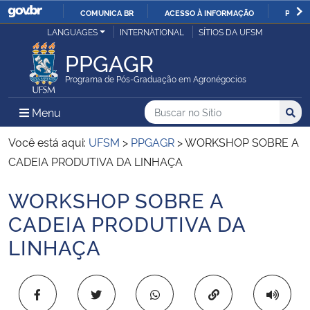
COMUNICA BR
ACESSO À INFORMAÇÃO
PARTI
Casa Civil
LANGUAGES
INTERNATIONAL
SÍTIOS DA UFSM
IR
PARA
PPGAGR
Ministério da Justiça e Segurança Pública
O
Programa de Pós-Graduação em Agronégocios
CONTEÚDO
Ministério da Defesa
Buscar no no Sítio
Busca
Busca:
Menu Principal do Sítio
Menu
Busc
Ministério das Relações Exteriores
Você está aqui:
UFSM
>
PPGAGR
>
WORKSHOP SOBRE A
CADEIA PRODUTIVA DA LINHAÇA
Ministério da Economia
WORKSHOP SOBRE A
Início do conteúdo
Ministério da Infraestrutura
CADEIA PRODUTIVA DA
LINHAÇA
Ministério da Agricultura, Pecuária e Abastecimento
Ministério da Educação
Copiar para área 