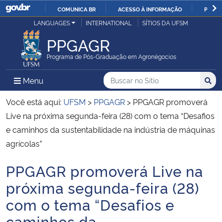
COMUNICA BR
ACESSO À INFORMAÇÃO
PARTI
Casa Civil
LANGUAGES
INTERNATIONAL
SÍTIOS DA UFSM
IR
PARA
PPGAGR
Ministério da Justiça e Segurança Pública
O
Programa de Pós-Graduação em Agronégocios
CONTEÚDO
Ministério da Defesa
Buscar no no Sítio
Busca
Busca:
Menu Principal do Sítio
Menu
Busc
Ministério das Relações Exteriores
Você está aqui:
UFSM
>
PPGAGR
>
PPGAGR promoverá
Live na próxima segunda-feira (28) com o tema “Desafios
Ministério da Economia
e caminhos da sustentabilidade na indústria de máquinas
agrícolas”
Ministério da Infraestrutura
PPGAGR promoverá Live na
Início do conteúdo
Ministério da Agricultura, Pecuária e Abastecimento
próxima segunda-feira (28)
com o tema “Desafios e
Ministério da Educação
caminhos da