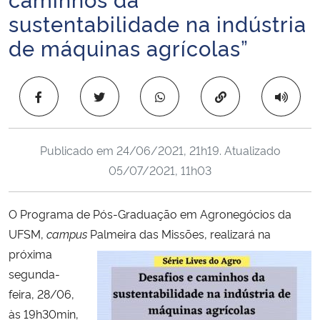
Ministério da Cidadania
sustentabilidade na indústria
de máquinas agrícolas”
Ministério da Saúde
Ministério de Minas e Energia
Copiar para área 
Ministério da Ciência, Tecnologia, Inovações e Comunicações
Publicado em
24/06/2021, 21h19
. Atualizado
Ministério do Meio Ambiente
05/07/2021, 11h03
Ministério do Turismo
O Programa de Pós-Graduação em Agronegócios da
UFSM,
campus
Palmeira das
Missões, realizará na
Ministério do Desenvolvimento Regional
próxima
segunda-
Controladoria-Geral da União
feira, 28/06,
às 19h30min,
Ministério da Mulher, da Família e dos Direitos Humanos