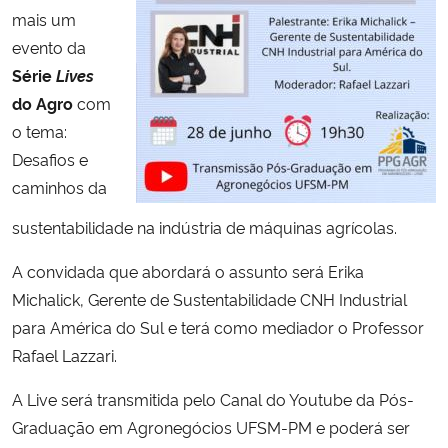
mais um
evento da
Secretaria-Geral
Série
Lives
Secretaria de Governo
do Agro
com
o tema:
Gabinete de Segurança Institucional
Desafios e
caminhos da
Advocacia-Geral da União
sustentabilidade na indústria de máquinas agrícolas.
Banco Central do Brasil
A convidada que abordará o assunto será Erika
Michalick, Gerente de Sustentabilidade CNH Industrial
Planalto
para América do Sul e terá como mediador o Professor
Rafael Lazzari.
A Live será transmitida pelo Canal do Youtube da Pós-
Graduação em Agronegócios UFSM-PM e poderá ser