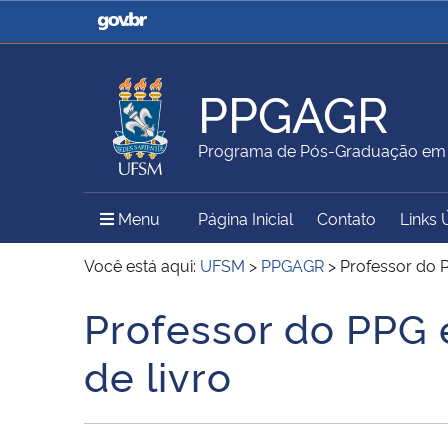
Casa Civil
Ministério da Justiça e
Segurança Pública
PPGAGR
Ministério da Agricultura,
Ministério da Educação
Programa de Pós-Graduação em
Pecuária e Abastecimento
Menu Principal do Sítio
Menu
Página Inicial
Contato
Links 
Ministério do Meio Ambiente
Ministério do Turismo
Você está aqui:
UFSM
>
PPGAGR
>
Professor do 
Professor do PPG 
Início do conteúdo
Secretaria de Governo
Gabinete de Segurança
de livro
Institucional