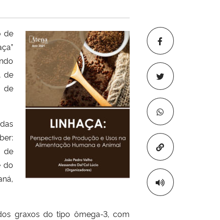
o de
ça”
ando
, de
 de
 das
ber:
Copiar para áre
l de
e do
aná,
idos graxos do tipo ômega-3, com