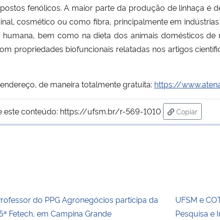
mpostos fen
ó
licos. A maior parte da produção de linhaça
é
d
inal, cosm
é
tico ou como fibra, principalmente em indústrias
ção humana, bem como na dieta dos animais dom
é
sticos de
 propriedades biofuncionais relatadas nos artigos científic
endereço, de maneira totalmente gratuita:
https://www.aten
e este conteúdo:
https://ufsm.br/r-569-1010
Copiar
para área d
rofessor do PPG Agronegócios participa da
UFSM e COT
5ª Fetech, em Campina Grande
Pesquisa e 