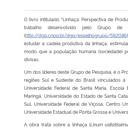
O livro intitulado “Linhaça: Perspectiva de Pr
trabalho desenvolvido pelo Grupo de
(
http://dgp.cnpq.br/dgp/espelhogrupo/592086
estudar a cadeia produtiva da linhaça, estimul
modo que a população humana (sociedade) possa
divisas.
Um dos líderes deste Grupo de Pesquisa, é o Pro
regiões Sul e Sudeste do Brasil
vinculados
à 
Universidade Federal de Santa Maria, Escola 
Maringá, Universidade do Estado de Santa Catar
Sul, Universidade Federal de Viç
osa, Centro Uni
Universidade Estadual de Ponta Grossa e Univers
A obra trata sobre a linhaça (
Linum usitatissi