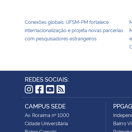
Conexões globais: UFSM-PM fortalece
M
internacionalização e projeta novas parcerias
M
com pesquisadores estrangeiros
e
G
REDES SOCIAIS:
Instagram
Facebook
YouTube
RSS
CAMPUS SEDE
PPGA
Av. Roraima nº 1000
Independ
Cidade Universitária
Bairro V
Bairro Camobi
Palmeira