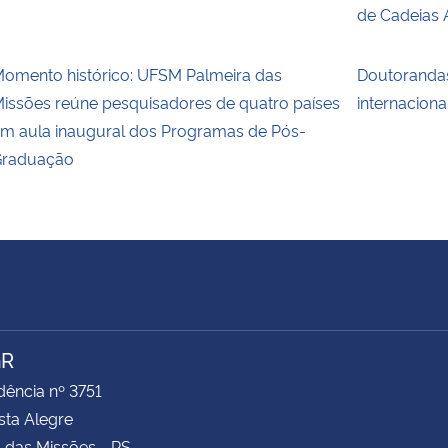
de Cadeias 
omento histórico: UFSM Palmeira das
Doutoranda
issões reúne pesquisadores de quatro países
internaciona
m aula inaugural dos Programas de Pós-
raduação
GR
ência nº 3751
ista Alegre
 das Missões - RS