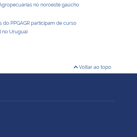
Agropecuárias no noroeste gaúcho
s do PPGAGR participam de curso
l no Uruguai
Voltar ao topo