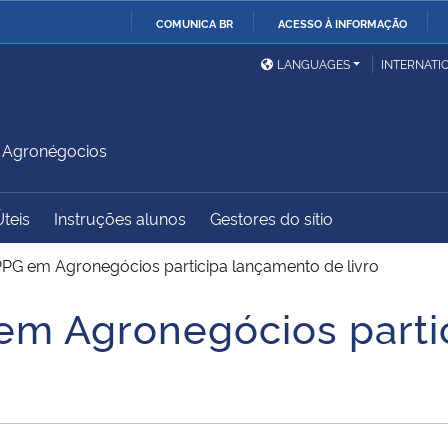
COMUNICA BR
ACESSO À INFORMAÇÃO
Ministério da Defesa
Ministério das Relações
Mini
IR
LANGUAGES
INTERNATI
Exteriores
PARA
O
Ministério da Cidadania
Ministério da Saúde
Mini
CONTEÚDO
 Agronégocios
Úteis
Instruções alunos
Gestores do sítio
Ministério do
Controladoria-Geral da
Mini
Desenvolvimento Regional
União
Famí
PPG em Agronegócios participa lançamento de livro
Hum
em Agronegócios parti
Advocacia-Geral da União
Banco Central do Brasil
Plan