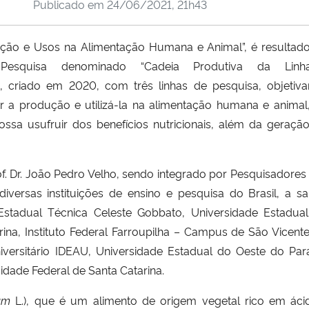
Publicado em
24/06/2021, 21h43
odução e Usos na Alimentação
Humana e Animal”, é resultad
 Pesquisa denominado
“
Cadeia Produtiva da Linha
), criado em 2020, com três linhas de pesquisa, objetiv
ar a produçã
o e utiliz
á-la na alimentação humana e animal
 usufruir dos benefícios nutricionais, al
é
m da geração
f. Dr. João Pedro Velho, sendo integrado por Pesquisadores
diversas instituições de ensino e pesquisa do Brasil, a sa
Estadual T
é
cnica Celeste Gobbato, Universidade Estadua
ina, Instituto Federal Farroupilha – Campus de São Vicent
versit
ário IDEAU, Universidade Estadual do Oeste do Par
idade Federal de Santa Catarina.
mum
L.), que
é
um alimento de origem vegetal rico em ác