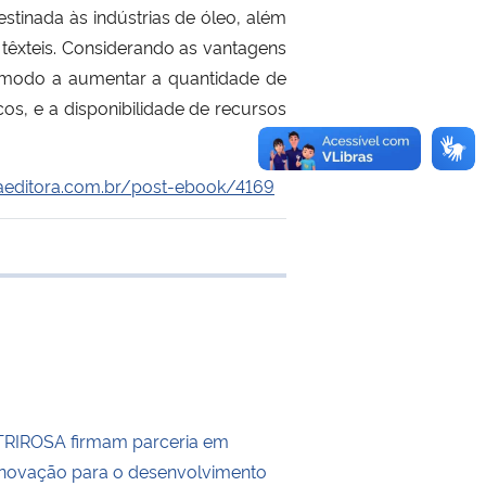
estinada à
s ind
ústrias de
ó
leo, al
é
m
 têxteis. Considerando as vantagens
 modo a aumentar a quantidade de
os, e a disponibilidade de recursos
aeditora.com.br/post-ebook/4169
e transferência
RIROSA firmam parceria em
Inovação para o desenvolvimento