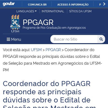
COMUNICA BR
ACESSO À INFORMAÇÃO
PARTI
Casa Civil
LANGUAGES
INTERNATIONAL
SÍTIOS DA UFSM
IR
PARA
PPGAGR
Ministério da Justiça e Segurança Pública
O
Programa de Pós-Graduação em Agronégocios
CONTEÚDO
Ministério da Defesa
Buscar no no Sítio
Busca
Busca:
Menu Principal do Sítio
Menu
Busc
Ministério das Relações Exteriores
Você está aqui:
UFSM
>
PPGAGR
>
Coordenador do
PPGAGR responde as principais dúvidas sobre o Edital
Ministério da Economia
de Seleção para Mestrado em Agronegócios da UFSM-
PM
Ministério da Infraestrutura
Coordenador do PPGAGR
Início do conteúdo
Ministério da Agricultura, Pecuária e Abastecimento
responde as principais
dúvidas sobre o Edital de
Ministério da Educação
Seleção para Mestrado em