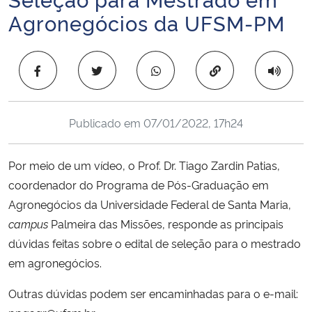
Ministério da Cidadania
Agronegócios da UFSM-PM
Ministério da Saúde
Copiar para área 
Ministério de Minas e Energia
Publicado em
07/01/2022, 17h24
Ministério da Ciência, Tecnologia, Inovações e Comunicações
Ministério do Meio Ambiente
Por meio de um vídeo, o Prof. Dr. Tiago Zardin Patias,
coordenador do Programa de Pós-Graduação em
Ministério do Turismo
Agronegócios da Universidade Federal de Santa Maria,
campus
Palmeira das Missões, responde as principais
Ministério do Desenvolvimento Regional
dúvidas feitas sobre o edital de seleção para o mestrado
em agronegócios.
Controladoria-Geral da União
Outras dúvidas podem ser encaminhadas para o e-mail:
Ministério da Mulher, da Família e dos Direitos Humanos