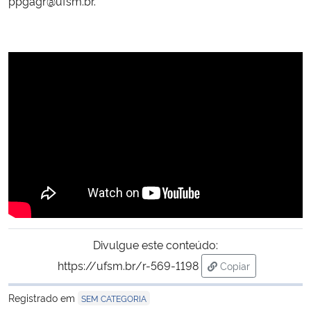
ppgagr@ufsm.br.
Secretaria-Geral
Secretaria de Governo
Gabinete de Segurança Institucional
Advocacia-Geral da União
Banco Central do Brasil
Planalto
Divulgue este conteúdo:
https://ufsm.br/r-569-1198
Copiar
para área de tran
Registrado em
SEM CATEGORIA