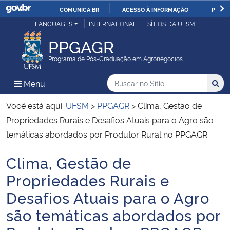
COMUNICA BR
ACESSO À INFORMAÇÃO
PARTI
Casa Civil
LANGUAGES
INTERNATIONAL
SÍTIOS DA UFSM
IR
PARA
PPGAGR
Ministério da Justiça e Segurança Pública
O
Programa de Pós-Graduação em Agronégocios
CONTEÚDO
Ministério da Defesa
Buscar no no Sítio
Busca
Busca:
Menu Principal do Sítio
Menu
Busc
Ministério das Relações Exteriores
Você está aqui:
UFSM
>
PPGAGR
>
Clima, Gestão de
Propriedades Rurais e Desafios Atuais para o Agro são
Ministério da Economia
temáticas abordados por Produtor Rural no PPGAGR
Clima, Gestão de
Ministério da Infraestrutura
Início do conteúdo
Propriedades Rurais e
Ministério da Agricultura, Pecuária e Abastecimento
Desafios Atuais para o Agro
são temáticas abordados por
Ministério da Educação