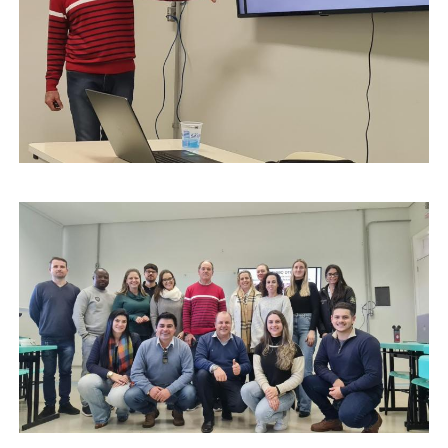
Secretaria-Geral
Secretaria de Governo
Gabinete de Segurança Institucional
Advocacia-Geral da União
Banco Central do Brasil
Planalto