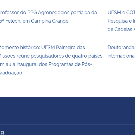
rofessor do PPG Agronegócios participa da
UFSM e COT
5ª Fetech, em Campina Grande
Pesquisa e 
de Cadeias 
omento histórico: UFSM Palmeira das
Doutoranda
issões reúne pesquisadores de quatro países
internaciona
m aula inaugural dos Programas de Pós-
raduação
GR