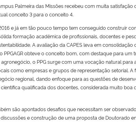
pus Palmeira das Missões recebeu com muita satisfação o
l conceito 3 para o conceito 4.
2016 e já em tão pouco tempo tem conseguido construir conh
ólida formação acadêmica de profissionais, docentes e pe
stentabilidade. A avaliação da CAPES leva em consolidação
 o PPGAGR obteve o conceito bom, com destaque para um tr
 agronegócio, o PPG surge com uma vocação natural para 
locais como empresas e grupos de representação setorial. A f
gócio regional, dando enfoque para as questões de desenvol
ientífica qualificada dos docentes, considerada muito bo
bém são apontados desafios que necessitam ser observados
s discussões e construção de uma proposta de Doutorado em