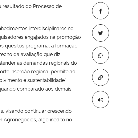
 resultado do Processo de
ecimentos interdisciplinares no
squisadores engajados na promoção
 os quesitos programa, a formação
echo da avaliação que diz:
atender as demandas regionais do
orte inserção regional permite ao
Copiar para áre
vimento e sustentabilidade”.
a quando comparado aos demais
, visando continuar crescendo
 Agronegócios, algo inédito no