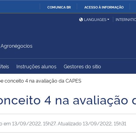
COMUNICA BR
ACESSO À INFORMAÇÃO
Ministério da Defesa
Ministério das Relações
Mini
IR
LANGUAGES
INTERNATI
Exteriores
PARA
O
Ministério da Cidadania
Ministério da Saúde
Mini
CONTEÚDO
 Agronégocios
Úteis
Instruções alunos
Gestores do sítio
Ministério do
Controladoria-Geral da
Mini
Desenvolvimento Regional
União
Famí
 conceito 4 na avaliação da CAPES
Hum
nceito 4 na avaliação
Advocacia-Geral da União
Banco Central do Brasil
Plan
do em
13/09/2022, 15h27
. Atualizado
13/09/2022, 15h31