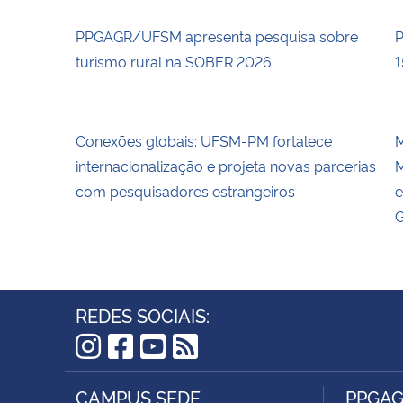
PPGAGR/UFSM apresenta pesquisa sobre
P
turismo rural na SOBER 2026
1
Conexões globais: UFSM-PM fortalece
M
internacionalização e projeta novas parcerias
M
com pesquisadores estrangeiros
e
G
REDES SOCIAIS:
Instagram
Facebook
YouTube
RSS
CAMPUS SEDE
PPGA