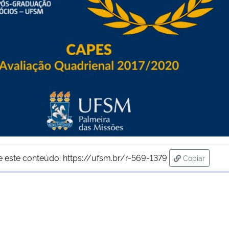
e este conteúdo:
https://ufsm.br/r-569-1379
Copiar
para área d