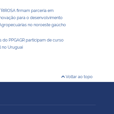
RIROSA firmam parceria em
Inovação para o desenvolvimento
Agropecuárias no noroeste gaúcho
s do PPGAGR participam de curso
l no Uruguai
Voltar ao topo