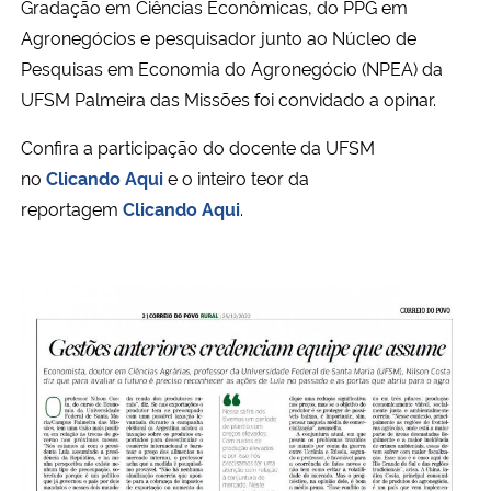
Gradação em Ciências Econômicas, do PPG em
Agronegócios e pesquisador junto ao Núcleo de
Secretaria-Geral
Pesquisas em Economia do Agronegócio (NPEA) da
UFSM Palmeira das Missões foi convidado a opinar.
Secretaria de Governo
Confira a participação do docente da UFSM
Gabinete de Segurança Institucional
no
Clicando Aqui
e o inteiro teor da
reportagem
Clicando Aqui
.
Advocacia-Geral da União
Banco Central do Brasil
Planalto