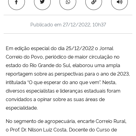
Copiar para área 
Ministério da Cidadania
Ministério da Saúde
Publicado em
27/12/2022, 10h37
Ministério de Minas e Energia
Em edição especial do dia 25/12/2022 o Jornal
Ministério da Ciência, Tecnologia, Inovações e Comunicações
Correio do Povo, periódico de maior circulação no
estado do Rio Grande do Sul, elaborou uma ampla
Ministério do Meio Ambiente
reportagem sobre as perspectivas para o ano de 2023,
intitulada “O que esperar do ano que vem”. Nesta,
Ministério do Turismo
diversos especialistas e lideranças estaduais foram
convidados a opinar sobre as suas áreas de
Ministério do Desenvolvimento Regional
especialidade.
Controladoria-Geral da União
No segmento de agropecuária, encarte Correio Rural,
o Prof. Dr. Nilson Luiz Costa, Docente do Curso de
Ministério da Mulher, da Família e dos Direitos Humanos