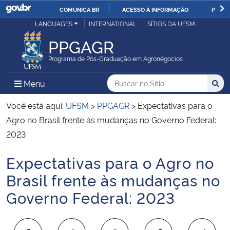
COMUNICA BR
ACESSO À INFORMAÇÃO
PARTI
Casa Civil
LANGUAGES
INTERNATIONAL
SÍTIOS DA UFSM
IR
PARA
PPGAGR
Ministério da Justiça e Segurança Pública
O
Programa de Pós-Graduação em Agronégocios
CONTEÚDO
Ministério da Defesa
Buscar no no Sítio
Busca
Busca:
Menu Principal do Sítio
Menu
Busc
Ministério das Relações Exteriores
Você está aqui:
UFSM
>
PPGAGR
>
Expectativas para o
Agro no Brasil frente às mudanças no Governo Federal:
Ministério da Economia
2023
Expectativas para o Agro no
Ministério da Infraestrutura
Início do conteúdo
Brasil frente às mudanças no
Ministério da Agricultura, Pecuária e Abastecimento
Governo Federal: 2023
Ministério da Educação