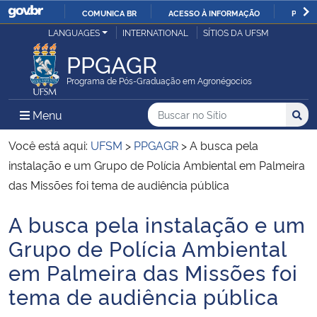
COMUNICA BR
ACESSO À INFORMAÇÃO
PARTI
Casa Civil
LANGUAGES
INTERNATIONAL
SÍTIOS DA UFSM
IR
PARA
PPGAGR
Ministério da Justiça e Segurança Pública
O
Programa de Pós-Graduação em Agronégocios
CONTEÚDO
Ministério da Defesa
Buscar no no Sítio
Busca
Busca:
Menu Principal do Sítio
Menu
Busc
Ministério das Relações Exteriores
Você está aqui:
UFSM
>
PPGAGR
>
A busca pela
instalação e um Grupo de Polícia Ambiental em Palmeira
Ministério da Economia
das Missões foi tema de audiência pública
A busca pela instalação e um
Ministério da Infraestrutura
Início do conteúdo
Grupo de Polícia Ambiental
Ministério da Agricultura, Pecuária e Abastecimento
em Palmeira das Missões foi
tema de audiência pública
Ministério da Educação