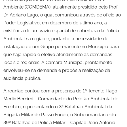
Ambiente (COMDEMA), atualmente presidido pelo Prof.
Secretaria-Geral
Dr. Adriano Lago, o qual comunicou através de ofício ao
Poder Legislativo, em dezembro do último ano, a
Secretaria de Governo
existência de um vazio espacial de cobertura da Polícia
Ambiental na região e, portanto, a necessidade de
Gabinete de Segurança Institucional
instalação de um Grupo permanente no Município para
que haja rápido e efetivo atendimento às demandas
Advocacia-Geral da União
locais e regionais. A Câmara Municipal prontamente
envolveu-se na demanda e propôs a realização da
Banco Central do Brasil
audiência pública.
Planalto
A reunião contou com a presença do 1º Tenente Tiago
Merlin Bernieri – Comandante do Pelotão Ambiental de
Erechim, representando o 3º Batalhão Ambiental da
Brigada Militar de Passo Fundo; o Subcomandante do
39º Batalhão de Polícia Militar – Capitão João Antônio