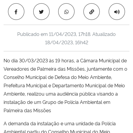
Ministério da Cidadania
Copiar para área 
Ministério da Saúde
Publicado em
11/04/2023, 17h18
. Atualizado
Ministério de Minas e Energia
18/04/2023, 16h42
Ministério da Ciência, Tecnologia, Inovações e Comunicações
No dia 30/03/2023 às 19 horas, a Câmara Municipal de
Vereadores de Palmeira das Missões, juntamente com o
Ministério do Meio Ambiente
Conselho Municipal de Defesa do Meio Ambiente,
Ministério do Turismo
Prefeitura Municipal e Departamento Municipal de Meio
Ambiente, realizou uma audiência pública visando a
Ministério do Desenvolvimento Regional
instalação de um Grupo de Polícia Ambiental em
Palmeira das Missões
Controladoria-Geral da União
A demanda da instalação e uma unidade da Polícia
Ambiental partiu do Conselho Municipal do Meio
Ministério da Mulher, da Família e dos Direitos Humanos