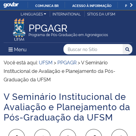
COMUNICA BR
ACESSO À INFORMAÇÃO
PARTI
Casa Civil
LANGUAGES
INTERNATIONAL
SÍTIOS DA UFSM
IR
PARA
PPGAGR
Ministério da Justiça e Segurança Pública
O
Programa de Pós-Graduação em Agronégocios
CONTEÚDO
Ministério da Defesa
Buscar no no Sítio
Busca
Busca:
Menu Principal do Sítio
Menu
Busc
Ministério das Relações Exteriores
Você está aqui:
UFSM
>
PPGAGR
>
V Seminário
Institucional de Avaliação e Planejamento da Pós-
Ministério da Economia
Graduação da UFSM
V Seminário Institucional de
Ministério da Infraestrutura
Início do conteúdo
Avaliação e Planejamento da
Ministério da Agricultura, Pecuária e Abastecimento
Pós-Graduação da UFSM
Ministério da Educação