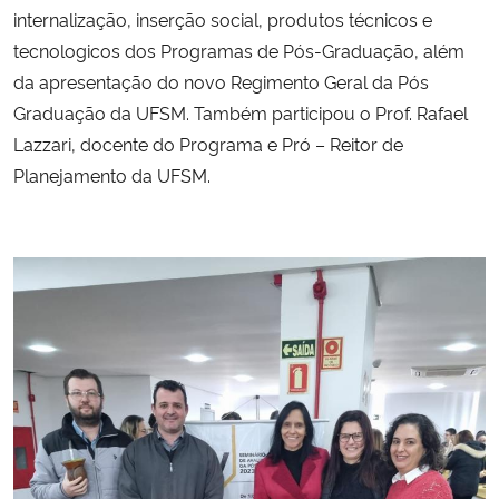
internalização, inserção social, produtos técnicos e
tecnologicos dos Programas de Pós-Graduação, além
Secretaria-Geral
da apresentação do novo Regimento Geral da Pós
Graduação da UFSM. Também participou o Prof. Rafael
Secretaria de Governo
Lazzari, docente do Programa e Pró – Reitor de
Gabinete de Segurança Institucional
Planejamento da UFSM.
Advocacia-Geral da União
Banco Central do Brasil
Planalto