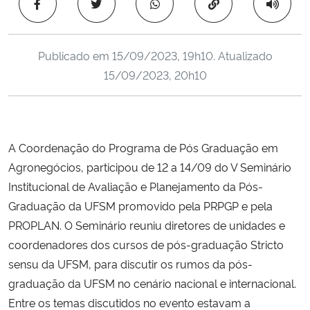
Copiar para área 
Ministério da Cidadania
Ministério da Saúde
Publicado em
15/09/2023, 19h10
. Atualizado
15/09/2023, 20h10
Ministério de Minas e Energia
Ministério da Ciência, Tecnologia, Inovações e Comunicações
A Coordenação do Programa de Pós Graduação em
Ministério do Meio Ambiente
Agronegócios, participou de 12 a 14/09 do V Seminário
Institucional de Avaliação e Planejamento da Pós-
Ministério do Turismo
Graduação da UFSM promovido pela PRPGP e pela
PROPLAN. O Seminário reuniu diretores de unidades e
Ministério do Desenvolvimento Regional
coordenadores dos cursos de pós-graduação Stricto
sensu da UFSM, para discutir os rumos da pós-
Controladoria-Geral da União
graduação da UFSM no cenário nacional e internacional.
Entre os temas discutidos no evento estavam a
Ministério da Mulher, da Família e dos Direitos Humanos