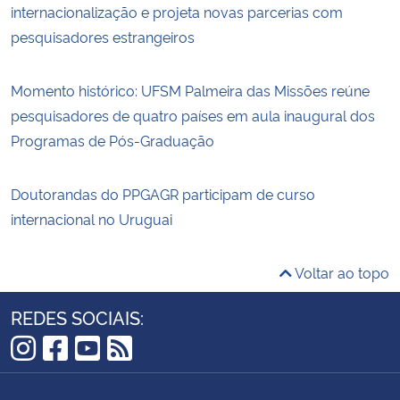
internacionalização e projeta novas parcerias com
pesquisadores estrangeiros
Momento histórico: UFSM Palmeira das Missões reúne
pesquisadores de quatro países em aula inaugural dos
Programas de Pós-Graduação
Doutorandas do PPGAGR participam de curso
internacional no Uruguai
Voltar ao topo
REDES SOCIAIS:
Instagram
Facebook
YouTube
RSS