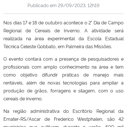
Publicado em
29/09/2023, 12h19
Ministério da Cidadania
Ministério da Saúde
Nos dias 17 e 18 de outubro acontece o 2° Dia de Campo
Regional de Cereais de Inverno. A atividade será
Ministério de Minas e Energia
realizada na área experimental da Escola Estadual
Técnica Celeste Gobbato, em Palmeira das Missões.
Ministério da Ciência, Tecnologia, Inovações e Comunicações
O evento contará com a presença de pesquisadores e
Ministério do Meio Ambiente
profissionais com amplo conhecimento na área e tem
como objetivo difundir práticas de manejo mais
Ministério do Turismo
rentáveis, além de novas tecnologias para ampliar a
produção de grãos, forragens e silagem, com o uso
Ministério do Desenvolvimento Regional
cereais de inverno.
Controladoria-Geral da União
Na região administrativa do Escritório Regional da
Emater-RS/Ascar de Frederico Westphalen, são 42
Ministério da Mulher, da Família e dos Direitos Humanos
municípios que cultivam, durante o verão, 500 mil