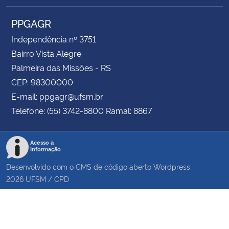
PPGAGR
Independência nº 3751
Bairro Vista Alegre
Palmeira das Missões - RS
CEP: 98300000
E-mail: ppgagr@ufsm.br
Telefone: (55) 3742-8800 Ramal: 8867
Acesso à
Informação
Desenvolvido com o CMS de código aberto
Wordpress
2026
UFSM
/
CPD