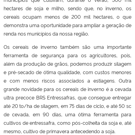
hectares de soja e milho, sendo que, no inverno, os
Secretaria-Geral
cereais ocupam menos de 200 mil hectares, o que
demonstra uma oportunidade para ampliar a geração de
Secretaria de Governo
renda nos municípios da nossa região.
Gabinete de Segurança Institucional
Os cereais de inverno também são uma importante
ferramenta de segurança para os agricultores, pois,
Advocacia-Geral da União
além da produção de grãos, podemos produzir silagem
e pré-secado de ótima qualidade, com custos menores
Banco Central do Brasil
e com menos riscos associados a estiagens. Outra
grande novidade para os cereais de inverno é a cevada
Planalto
ultra precoce BRS Entressafras, que consegue entregar
até 20 to/ha de silagem, em 75 dias de ciclo, e até 50 sc
de cevada, em 90 dias, uma ótima ferramenta para
cultivos de entressafra, como pós-colheita da soja e, até
mesmo, cultivo de primavera antecedendo a soja.