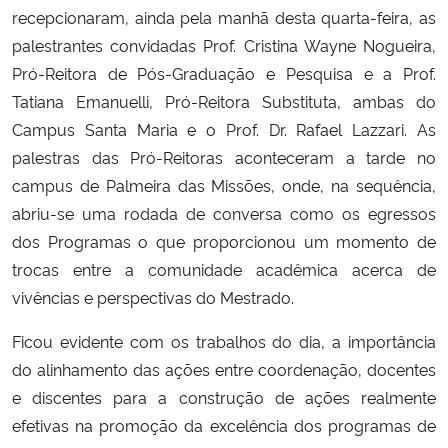
recepcionaram, ainda pela manhã desta quarta-feira, as
palestrantes convidadas Prof. Cristina Wayne Nogueira,
Secretaria-Geral
Pró-Reitora de Pós-Graduação e Pesquisa e a Prof.
Tatiana Emanuelli, Pró-Reitora Substituta, ambas do
Secretaria de Governo
Campus Santa Maria e o Prof. Dr. Rafael Lazzari. As
Gabinete de Segurança Institucional
palestras das Pró-Reitoras aconteceram a tarde no
campus de Palmeira das Missões, onde, na sequência,
Advocacia-Geral da União
abriu-se uma rodada de conversa como os egressos
dos Programas o que proporcionou um momento de
Banco Central do Brasil
trocas entre a comunidade acadêmica acerca de
vivências e perspectivas do Mestrado.
Planalto
Ficou evidente com os trabalhos do dia, a importância
do alinhamento das ações entre coordenação, docentes
e discentes para a construção de ações realmente
efetivas na promoção da excelência dos programas de