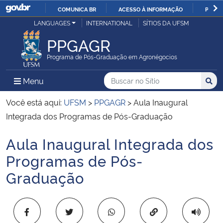
COMUNICA BR
ACESSO À INFORMAÇÃO
PARTI
Casa Civil
LANGUAGES
INTERNATIONAL
SÍTIOS DA UFSM
IR
PARA
PPGAGR
Ministério da Justiça e Segurança Pública
O
Programa de Pós-Graduação em Agronégocios
CONTEÚDO
Ministério da Defesa
Buscar no no Sítio
Busca
Busca:
Menu Principal do Sítio
Menu
Busc
Ministério das Relações Exteriores
Você está aqui:
UFSM
>
PPGAGR
>
Aula Inaugural
Integrada dos Programas de Pós-Graduação
Ministério da Economia
Aula Inaugural Integrada dos
Início do conteúdo
Ministério da Infraestrutura
Programas de Pós-
Graduação
Ministério da Agricultura, Pecuária e Abastecimento
Ministério da Educação
Copiar para área 