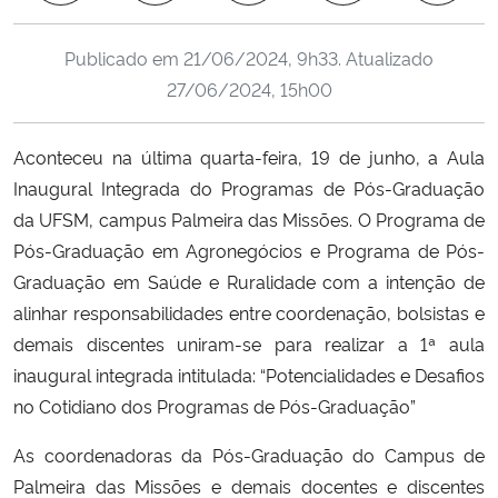
Ministério da Cidadania
Publicado em
21/06/2024, 9h33
. Atualizado
Ministério da Saúde
27/06/2024, 15h00
Ministério de Minas e Energia
Aconteceu na última quarta-feira, 19 de junho, a Aula
Inaugural Integrada do Programas de Pós-Graduação
Ministério da Ciência, Tecnologia, Inovações e Comunicações
da UFSM, campus Palmeira das Missões. O Programa de
Pós-Graduação em Agronegócios e Programa de Pós-
Ministério do Meio Ambiente
Graduação em Saúde e Ruralidade com a intenção de
alinhar responsabilidades entre coordenação, bolsistas e
Ministério do Turismo
demais discentes uniram-se para realizar a 1ª aula
inaugural integrada intitulada: “Potencialidades e Desafios
Ministério do Desenvolvimento Regional
no Cotidiano dos Programas de Pós-Graduação”
Controladoria-Geral da União
As coordenadoras da Pós-Graduação do Campus de
Palmeira das Missões e demais docentes e discentes
Ministério da Mulher, da Família e dos Direitos Humanos