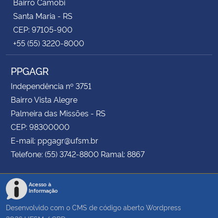
Bairro Camobi
Santa Maria - RS
CEP: 97105-900
+55 (55) 3220-8000
PPGAGR
Independência nº 3751
Bairro Vista Alegre
Palmeira das Missões - RS
CEP: 98300000
E-mail: ppgagr@ufsm.br
Telefone: (55) 3742-8800 Ramal: 8867
Acesso à
Informação
Desenvolvido com o CMS de código aberto
Wordpress