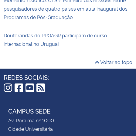
Momento histórico: UFSM Palmeira das Missões reúne
pesquisadores de quatro países em aula inaugural dos
Programas de Pós-Graduação
Doutorandas do PPGAGR participam de curso
internacional no Uruguai
Voltar ao topo
REDES SOCIAIS:
Instagram
Facebook
YouTube
RSS
CAMPUS SEDE
Av. Roraima nº 1000
Cidade Universitária