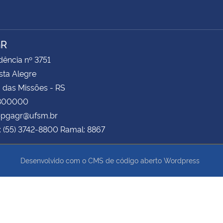
GR
ência nº 3751
ista Alegre
 das Missões - RS
8300000
 ppgagr@ufsm.br
: (55) 3742-8800 Ramal: 8867
Desenvolvido com o CMS de código aberto
Wordpress