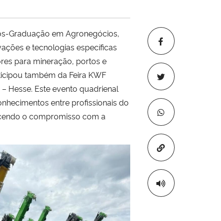
 Pós-Graduação em Agronegócios,
vações e tecnologias específicas
ores para mineração, portos e
rticipou também da Feira KWF
 – Hesse. Este evento quadrienal
nhecimentos entre profissionais do
alecendo o compromisso com a
Copiar para áre