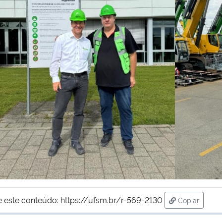
e este conteúdo:
https://ufsm.br/r-569-2130
Copiar
para área d