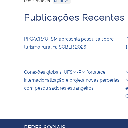
Registrado em
NOTÍCIAS
Publicações Recentes
PPGAGR/UFSM apresenta pesquisa sobre
P
turismo rural na SOBER 2026
1
Conexões globais: UFSM-PM fortalece
M
internacionalização e projeta novas parcerias
M
com pesquisadores estrangeiros
e
G
REDES SOCIAIS: