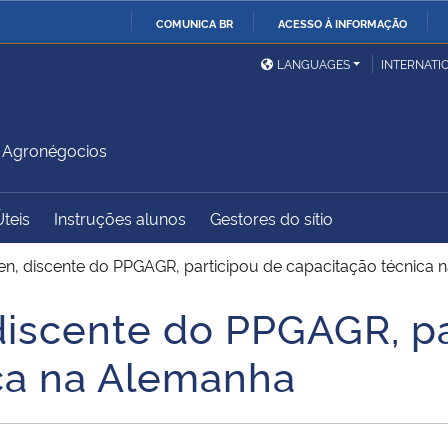
COMUNICA BR
ACESSO À INFORMAÇÃO
Ministério da Defesa
Ministério das Relações
Mini
IR
LANGUAGES
INTERNATI
Exteriores
PARA
O
Ministério da Cidadania
Ministério da Saúde
Mini
CONTEÚDO
 Agronégocios
Úteis
Instruções alunos
Gestores do sítio
Ministério do
Controladoria-Geral da
Mini
Desenvolvimento Regional
União
Famí
en, discente do PPGAGR, participou de capacitação técnica
Hum
discente do PPGAGR, pa
Advocacia-Geral da União
Banco Central do Brasil
Plan
ca na Alemanha