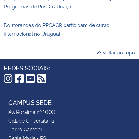
Programas de Pós-Graduação
Doutorandas do PPGAGR participam de curso
internacional no Uruguai
Voltar ao topo
REDES SOCIAIS:
Instagram
Facebook
YouTube
RSS
CAMPUS SEDE
Av. Roraima nº 1000
Cidade Universitária
Bairro Camobi
Santa Maria - RS