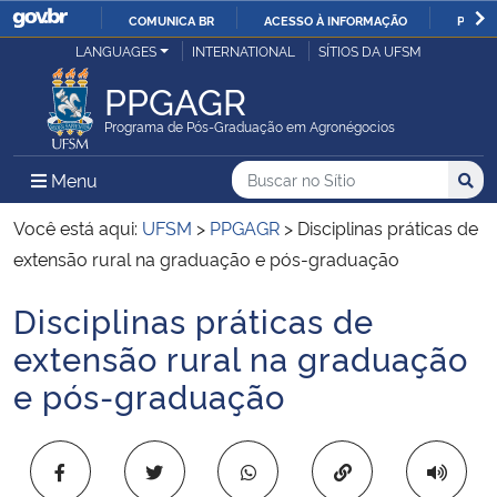
COMUNICA BR
ACESSO À INFORMAÇÃO
PARTI
Casa Civil
LANGUAGES
INTERNATIONAL
SÍTIOS DA UFSM
IR
PARA
PPGAGR
Ministério da Justiça e Segurança Pública
O
Programa de Pós-Graduação em Agronégocios
CONTEÚDO
Ministério da Defesa
Buscar no no Sítio
Busca
Busca:
Menu Principal do Sítio
Menu
Busc
Ministério das Relações Exteriores
Você está aqui:
UFSM
>
PPGAGR
>
Disciplinas práticas de
extensão rural na graduação e pós-graduação
Ministério da Economia
Disciplinas práticas de
Início do conteúdo
Ministério da Infraestrutura
extensão rural na graduação
e pós-graduação
Ministério da Agricultura, Pecuária e Abastecimento
Ministério da Educação
Copiar para área 