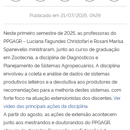
Ministério da Cidadania
Publicado em
21/07/2025, 0h29
Ministério da Saúde
Neste primeiro semestre de 2025, as professoras do
Ministério de Minas e Energia
PPGAGR – Luciana Fagundes Christofari e Rosani Marisa
Spanevello ministraram, junto ao curso de graduação
Ministério da Ciência, Tecnologia, Inovações e Comunicações
em Zootecnia, a disciplina de Diagnósticos e
Planejamento de Sistemas Agropecuários. A disciplina
Ministério do Meio Ambiente
envolveu a coleta e análise de dados de sistemas
produtivos leiteiros e a devolutiva aos produtores de
Ministério do Turismo
recomendações para a melhoria destes sistemas, com
forte foco na atuação extensionistas dos discentes.
Ver
Ministério do Desenvolvimento Regional
vídeo das principais ações da disciplina.
Controladoria-Geral da União
A partir do agosto, as ações de extensão acontecem
junto aos mestrandos e doutorandos do PPGAGR,
Ministério da Mulher, da Família e dos Direitos Humanos