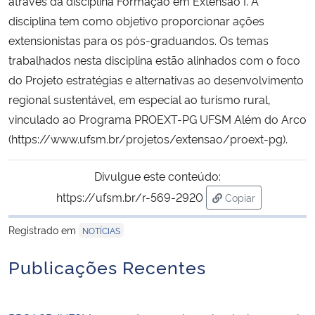
através da disciplina Formação em Extensão I. A
disciplina tem como objetivo proporcionar ações
Secretaria-Geral
extensionistas para os pós-graduandos. Os temas
trabalhados nesta disciplina estão alinhados com o foco
Secretaria de Governo
do Projeto estratégias e alternativas ao desenvolvimento
regional sustentável, em especial ao turismo rural,
Gabinete de Segurança Institucional
vinculado ao Programa PROEXT-PG UFSM Além do Arco
(https://www.ufsm.br/projetos/extensao/proext-pg).
Advocacia-Geral da União
Divulgue este conteúdo:
Banco Central do Brasil
https://ufsm.br/r-569-2920
Copiar
para área de tran
Planalto
Registrado em
NOTÍCIAS
Publicações Recentes