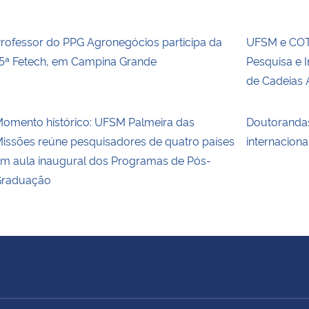
rofessor do PPG Agronegócios participa da
UFSM e COT
5ª Fetech, em Campina Grande
Pesquisa e 
de Cadeias 
omento histórico: UFSM Palmeira das
Doutoranda
issões reúne pesquisadores de quatro países
internaciona
m aula inaugural dos Programas de Pós-
raduação