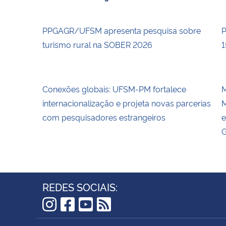
PPGAGR/UFSM apresenta pesquisa sobre
P
turismo rural na SOBER 2026
1
Conexões globais: UFSM-PM fortalece
M
internacionalização e projeta novas parcerias
M
com pesquisadores estrangeiros
e
G
REDES SOCIAIS:
Instagram
Facebook
YouTube
RSS