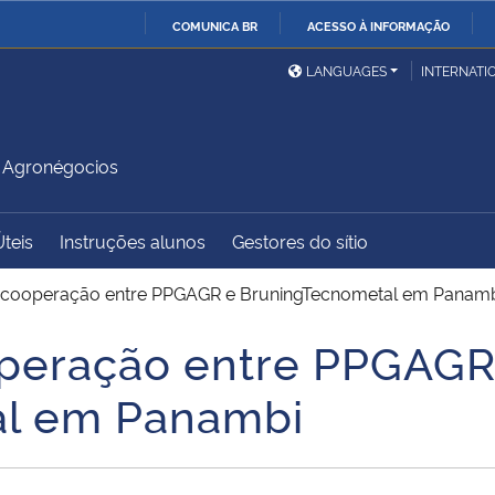
COMUNICA BR
ACESSO À INFORMAÇÃO
Ministério da Defesa
Ministério das Relações
Mini
IR
LANGUAGES
INTERNATI
Exteriores
PARA
O
Ministério da Cidadania
Ministério da Saúde
Mini
CONTEÚDO
 Agronégocios
Úteis
Instruções alunos
Gestores do sítio
Ministério do
Controladoria-Geral da
Mini
Desenvolvimento Regional
União
Famí
a cooperação entre PPGAGR e BruningTecnometal em Panam
Hum
operação entre PPGAGR
Advocacia-Geral da União
Banco Central do Brasil
Plan
al em Panambi