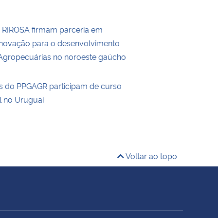
RIROSA firmam parceria em
Inovação para o desenvolvimento
Agropecuárias no noroeste gaúcho
s do PPGAGR participam de curso
l no Uruguai
Voltar ao topo