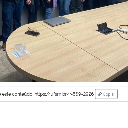
 este conteúdo:
https://ufsm.br/r-569-2926
Copiar
para área d