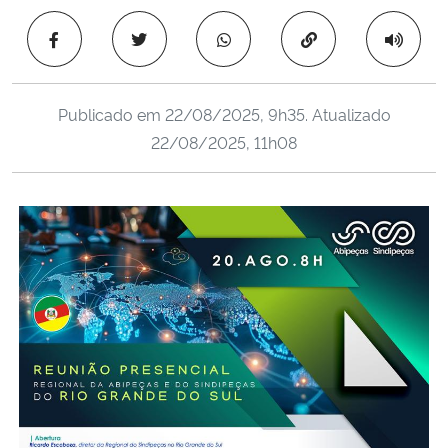
Ministério da Cidadania
Copiar para área 
Ministério da Saúde
Publicado em
22/08/2025, 9h35
. Atualizado
Ministério de Minas e Energia
22/08/2025, 11h08
Ministério da Ciência, Tecnologia, Inovações e Comunicações
Ministério do Meio Ambiente
Ministério do Turismo
Ministério do Desenvolvimento Regional
Controladoria-Geral da União
Ministério da Mulher, da Família e dos Direitos Humanos