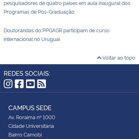
pesquisadores de quatro países em aula inaugural dos
Programas de Pós-Graduação
Doutorandas do PPGAGR participam de curso
internacional no Uruguai
Voltar ao topo
REDES SOCIAIS:
Instagram
Facebook
YouTube
RSS
CAMPUS SEDE
Av. Roraima nº 1000
Cidade Universitária
Bairro Camobi