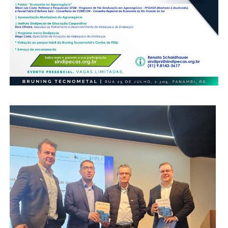
Secretaria-Geral
Secretaria de Governo
Gabinete de Segurança Institucional
Advocacia-Geral da União
Banco Central do Brasil
Planalto