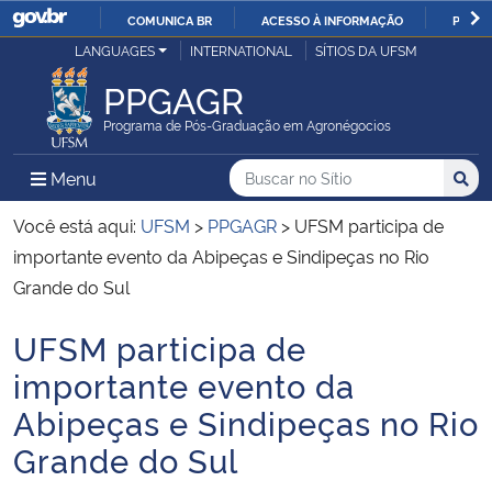
COMUNICA BR
ACESSO À INFORMAÇÃO
PARTI
Casa Civil
LANGUAGES
INTERNATIONAL
SÍTIOS DA UFSM
IR
PARA
PPGAGR
Ministério da Justiça e Segurança Pública
O
Programa de Pós-Graduação em Agronégocios
CONTEÚDO
Ministério da Defesa
Buscar no no Sítio
Busca
Busca:
Menu Principal do Sítio
Menu
Busc
Ministério das Relações Exteriores
Você está aqui:
UFSM
>
PPGAGR
>
UFSM participa de
importante evento da Abipeças e Sindipeças no Rio
Ministério da Economia
Grande do Sul
UFSM participa de
Ministério da Infraestrutura
Início do conteúdo
importante evento da
Ministério da Agricultura, Pecuária e Abastecimento
Abipeças e Sindipeças no Rio
Grande do Sul
Ministério da Educação