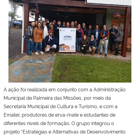
Secretaria-Geral
Secretaria de Governo
Gabinete de Segurança Institucional
Advocacia-Geral da União
Banco Central do Brasil
A ação foi realizada em conjunto com a Administração
Planalto
Municipal de Palmeira das Missões, por meio da
Secretaria Municipal de Cultura e Turismo, e com a
Emater, produtores de erva-mate e estudantes de
diferentes níveis de formação. O grupo integrou o
projeto “Estratégias e Alternativas de Desenvolvimento