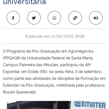
universitária
Ministério da Cidadania
Copiar para área 
Ministério da Saúde
Ministério de Minas e Energia
Publicado em
11/09/2025, 8h38
Ministério da Ciência, Tecnologia, Inovações e Comunicações
O Programa de Pós-Graduação em Agronegócios
Ministério do Meio Ambiente
(PPGAGR) da Universidade Federal de Santa Maria,
Campus Palmeira das Missões, participou da 48ª
Ministério do Turismo
Expointer, em Esteio (RS), na sexta-feira, 5 de setembro,
como parte das atividades da disciplina de Formação em
Ministério do Desenvolvimento Regional
Extensão na Pós-Graduação, ministrada pela professora
Rosani Spanevello.
Controladoria-Geral da União
Ministério da Mulher, da Família e dos Direitos Humanos