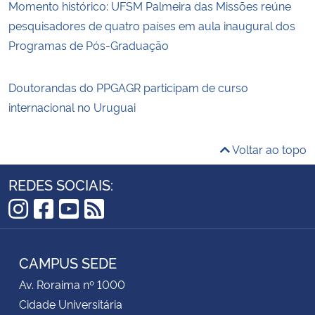
Momento histórico: UFSM Palmeira das Missões reúne
pesquisadores de quatro países em aula inaugural dos
Programas de Pós-Graduação
Doutorandas do PPGAGR participam de curso
internacional no Uruguai
Voltar ao topo
REDES SOCIAIS:
Instagram
Facebook
YouTube
RSS
CAMPUS SEDE
Av. Roraima nº 1000
Cidade Universitária