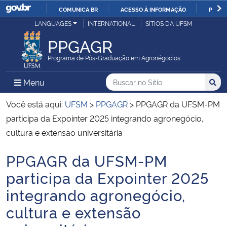
COMUNICA BR
ACESSO À INFORMAÇÃO
PARTI
Casa Civil
LANGUAGES
INTERNATIONAL
SÍTIOS DA UFSM
IR
PARA
PPGAGR
Ministério da Justiça e Segurança Pública
O
Programa de Pós-Graduação em Agronégocios
CONTEÚDO
Ministério da Defesa
Buscar no no Sítio
Busca
Busca:
Menu Principal do Sítio
Menu
Busc
Ministério das Relações Exteriores
Você está aqui:
UFSM
>
PPGAGR
>
PPGAGR da UFSM-PM
participa da Expointer 2025 integrando agronegócio,
Ministério da Economia
cultura e extensão universitária
PPGAGR da UFSM-PM
Ministério da Infraestrutura
Início do conteúdo
participa da Expointer 2025
Ministério da Agricultura, Pecuária e Abastecimento
integrando agronegócio,
cultura e extensão
Ministério da Educação