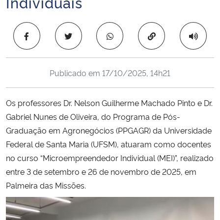
Individuais
Ministério da Cidadania
Copiar para área 
Ministério da Saúde
Ministério de Minas e Energia
Publicado em
17/10/2025, 14h21
Ministério da Ciência, Tecnologia, Inovações e Comunicações
Os professores Dr. Nelson Guilherme Machado Pinto e Dr.
Ministério do Meio Ambiente
Gabriel Nunes de Oliveira, do Programa de Pós-
Graduação em Agronegócios (PPGAGR) da Universidade
Ministério do Turismo
Federal de Santa Maria (UFSM), atuaram como docentes
no curso “Microempreendedor Individual (MEI)”, realizado
Ministério do Desenvolvimento Regional
entre 3 de setembro e 26 de novembro de 2025, em
Palmeira das Missões.
Controladoria-Geral da União
Ministério da Mulher, da Família e dos Direitos Humanos