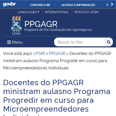
COMUNICA BR
ACESSO À INFORMAÇÃO
PARTI
Casa Civil
LANGUAGES
INTERNATIONAL
SÍTIOS DA UFSM
IR
PARA
PPGAGR
Ministério da Justiça e Segurança Pública
O
Programa de Pós-Graduação em Agronégocios
CONTEÚDO
Ministério da Defesa
Buscar no no Sítio
Busca
Busca:
Menu Principal do Sítio
Menu
Busc
Ministério das Relações Exteriores
Você está aqui:
UFSM
>
PPGAGR
>
Docentes do PPGAGR
ministram aulasno Programa Progredir em curso para
Ministério da Economia
Microempreendedores Individuais
Docentes do PPGAGR
Ministério da Infraestrutura
Início do conteúdo
ministram aulasno Programa
Ministério da Agricultura, Pecuária e Abastecimento
Progredir em curso para
Microempreendedores
Ministério da Educação