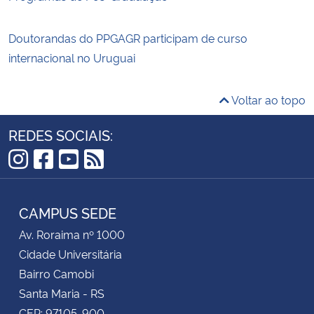
Doutorandas do PPGAGR participam de curso
internacional no Uruguai
Voltar ao topo
REDES SOCIAIS:
Instagram
Facebook
YouTube
RSS
CAMPUS SEDE
Av. Roraima nº 1000
Cidade Universitária
Bairro Camobi
Santa Maria - RS
CEP: 97105-900