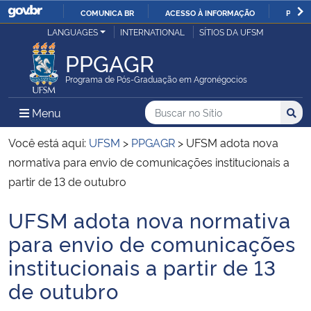
COMUNICA BR
ACESSO À INFORMAÇÃO
PARTI
Casa Civil
LANGUAGES
INTERNATIONAL
SÍTIOS DA UFSM
IR
PARA
PPGAGR
Ministério da Justiça e Segurança Pública
O
Programa de Pós-Graduação em Agronégocios
CONTEÚDO
Ministério da Defesa
Buscar no no Sítio
Busca
Busca:
Menu Principal do Sítio
Menu
Busc
Ministério das Relações Exteriores
Você está aqui:
UFSM
>
PPGAGR
>
UFSM adota nova
normativa para envio de comunicações institucionais a
Ministério da Economia
partir de 13 de outubro
UFSM adota nova normativa
Ministério da Infraestrutura
Início do conteúdo
para envio de comunicações
Ministério da Agricultura, Pecuária e Abastecimento
institucionais a partir de 13
de outubro
Ministério da Educação