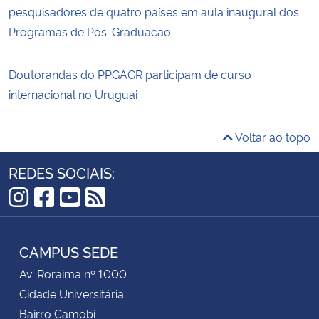
pesquisadores de quatro países em aula inaugural dos
Programas de Pós-Graduação
Doutorandas do PPGAGR participam de curso
internacional no Uruguai
Voltar ao topo
REDES SOCIAIS:
Instagram
Facebook
YouTube
RSS
CAMPUS SEDE
Av. Roraima nº 1000
Cidade Universitária
Bairro Camobi