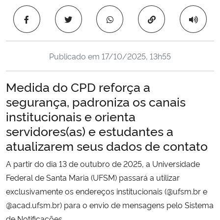
Ministério da Cidadania
Copiar para área 
Ministério da Saúde
Publicado em
17/10/2025, 13h55
Ministério de Minas e Energia
Medida do CPD reforça a
Ministério da Ciência, Tecnologia, Inovações e Comunicações
segurança, padroniza os canais
institucionais e orienta
Ministério do Meio Ambiente
servidores(as) e estudantes a
Ministério do Turismo
atualizarem seus dados de contato
A partir do dia 13 de outubro de 2025, a Universidade
Ministério do Desenvolvimento Regional
Federal de Santa Maria (UFSM) passará a utilizar
exclusivamente os endereços institucionais (@ufsm.br e
Controladoria-Geral da União
@acad.ufsm.br) para o envio de mensagens pelo Sistema
Ministério da Mulher, da Família e dos Direitos Humanos
de Notificações.