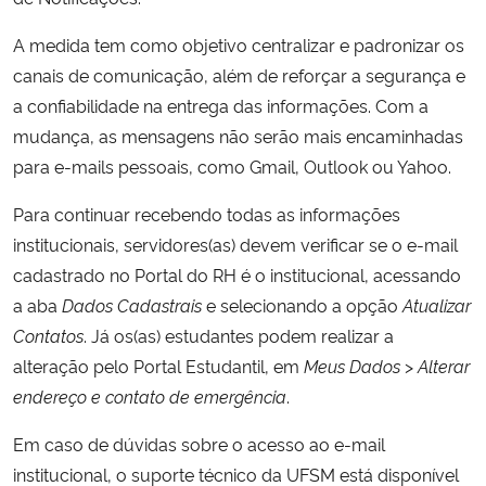
A medida tem como objetivo centralizar e padronizar os
Secretaria-Geral
canais de comunicação, além de reforçar a segurança e
a confiabilidade na entrega das informações. Com a
Secretaria de Governo
mudança, as mensagens não serão mais encaminhadas
para e-mails pessoais, como Gmail, Outlook ou Yahoo.
Gabinete de Segurança Institucional
Para continuar recebendo todas as informações
Advocacia-Geral da União
institucionais, servidores(as) devem verificar se o e-mail
cadastrado no Portal do RH é o institucional, acessando
Banco Central do Brasil
a aba
Dados Cadastrais
e selecionando a opção
Atualizar
Contatos
. Já os(as) estudantes podem realizar a
Planalto
alteração pelo Portal Estudantil, em
Meus Dados
>
Alterar
endereço e contato de emergência
.
Em caso de dúvidas sobre o acesso ao e-mail
institucional, o suporte técnico da UFSM está disponível