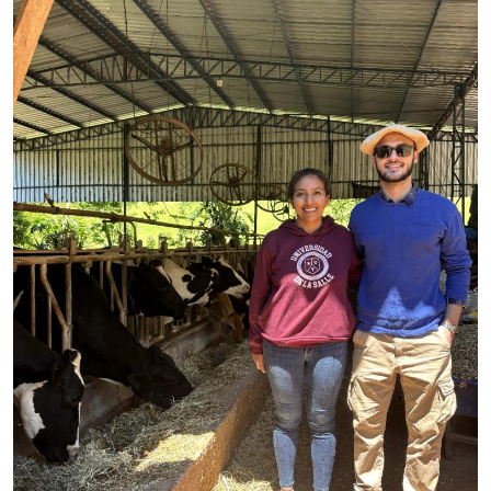
Secretaria-Geral
Secretaria de Governo
Gabinete de Segurança Institucional
Advocacia-Geral da União
Banco Central do Brasil
Planalto