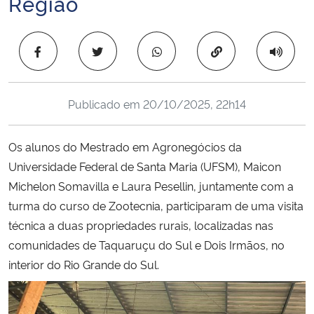
Região
Ministério da Cidadania
Copiar para área 
Ministério da Saúde
Ministério de Minas e Energia
Publicado em
20/10/2025, 22h14
Ministério da Ciência, Tecnologia, Inovações e Comunicações
Os alunos do Mestrado em Agronegócios da
Ministério do Meio Ambiente
Universidade Federal de Santa Maria (UFSM), Maicon
Michelon Somavilla e Laura Pesellin, juntamente com a
Ministério do Turismo
turma do curso de Zootecnia, participaram de uma visita
técnica a duas propriedades rurais, localizadas nas
Ministério do Desenvolvimento Regional
comunidades de Taquaruçu do Sul e Dois Irmãos, no
interior do Rio Grande do Sul.
Controladoria-Geral da União
Ministério da Mulher, da Família e dos Direitos Humanos