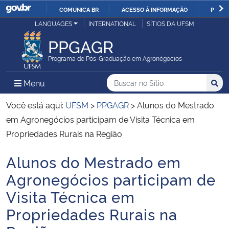
COMUNICA BR
ACESSO À INFORMAÇÃO
PARTI
Casa Civil
LANGUAGES
INTERNATIONAL
SÍTIOS DA UFSM
IR
PARA
PPGAGR
Ministério da Justiça e Segurança Pública
O
Programa de Pós-Graduação em Agronégocios
CONTEÚDO
Ministério da Defesa
Buscar no no Sítio
Busca
Busca:
Menu Principal do Sítio
Menu
Busc
Ministério das Relações Exteriores
Você está aqui:
UFSM
>
PPGAGR
>
Alunos do Mestrado
em Agronegócios participam de Visita Técnica em
Ministério da Economia
Propriedades Rurais na Região
Alunos do Mestrado em
Ministério da Infraestrutura
Início do conteúdo
Agronegócios participam de
Ministério da Agricultura, Pecuária e Abastecimento
Visita Técnica em
Propriedades Rurais na
Ministério da Educação