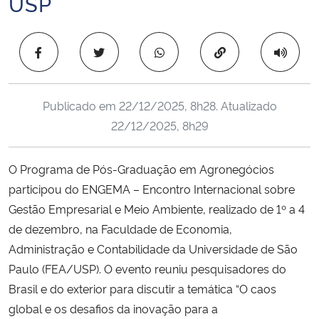
USP
Ministério da Cidadania
Copiar para área 
Ministério da Saúde
Ministério de Minas e Energia
Publicado em
22/12/2025, 8h28
. Atualizado
22/12/2025, 8h29
Ministério da Ciência, Tecnologia, Inovações e Comunicações
Ministério do Meio Ambiente
O Programa de Pós-Graduação em Agronegócios
participou do ENGEMA – Encontro Internacional sobre
Ministério do Turismo
Gestão Empresarial e Meio Ambiente, realizado de 1º a 4
de dezembro, na Faculdade de Economia,
Ministério do Desenvolvimento Regional
Administração e Contabilidade da Universidade de São
Paulo (FEA/USP). O evento reuniu pesquisadores do
Controladoria-Geral da União
Brasil e do exterior para discutir a temática “O caos
global e os desafios da inovação para a
Ministério da Mulher, da Família e dos Direitos Humanos