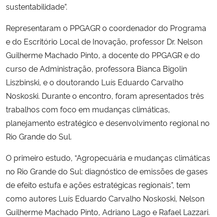
sustentabilidade”.
Secretaria-Geral
Representaram o PPGAGR o coordenador do Programa
e do Escritório Local de Inovação, professor Dr. Nelson
Secretaria de Governo
Guilherme Machado Pinto, a docente do PPGAGR e do
curso de Administração, professora Bianca Bigolin
Gabinete de Segurança Institucional
Liszbinski, e o doutorando Luís Eduardo Carvalho
Noskoski. Durante o encontro, foram apresentados três
Advocacia-Geral da União
trabalhos com foco em mudanças climáticas,
planejamento estratégico e desenvolvimento regional no
Banco Central do Brasil
Rio Grande do Sul.
Planalto
O primeiro estudo, “Agropecuária e mudanças climáticas
no Rio Grande do Sul: diagnóstico de emissões de gases
de efeito estufa e ações estratégicas regionais”, tem
como autores Luís Eduardo Carvalho Noskoski, Nelson
Guilherme Machado Pinto, Adriano Lago e Rafael Lazzari.