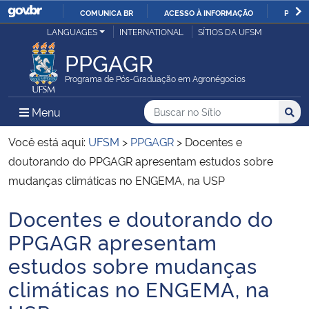
COMUNICA BR
ACESSO À INFORMAÇÃO
PARTI
Casa Civil
LANGUAGES
INTERNATIONAL
SÍTIOS DA UFSM
IR
PARA
PPGAGR
Ministério da Justiça e Segurança Pública
O
Programa de Pós-Graduação em Agronégocios
CONTEÚDO
Ministério da Defesa
Buscar no no Sítio
Busca
Busca:
Menu Principal do Sítio
Menu
Busc
Ministério das Relações Exteriores
Você está aqui:
UFSM
>
PPGAGR
>
Docentes e
doutorando do PPGAGR apresentam estudos sobre
Ministério da Economia
mudanças climáticas no ENGEMA, na USP
Docentes e doutorando do
Ministério da Infraestrutura
Início do conteúdo
PPGAGR apresentam
Ministério da Agricultura, Pecuária e Abastecimento
estudos sobre mudanças
climáticas no ENGEMA, na
Ministério da Educação