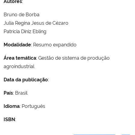
Autores
:
Ministério da Cidadania
Bruno de Borba
Ministério da Saúde
Julia Regina Jesus de Cézaro
Patrícia Diniz Ebling
Ministério de Minas e Energia
Modalidade
: Resumo expandido
Ministério da Ciência, Tecnologia, Inovações e Comunicações
Área temática
: Gestão de sistema de produção
agroindustrial
Ministério do Meio Ambiente
Data da publicação
:
Ministério do Turismo
País
: Brasil
Ministério do Desenvolvimento Regional
Idioma
: Português
Controladoria-Geral da União
ISBN
:
Ministério da Mulher, da Família e dos Direitos Humanos