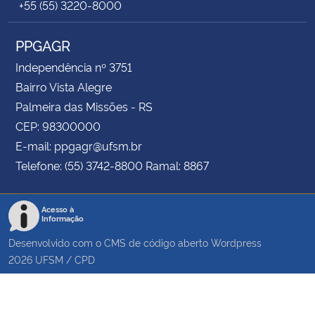
+55 (55) 3220-8000
PPGAGR
Independência nº 3751
Bairro Vista Alegre
Palmeira das Missões - RS
CEP: 98300000
E-mail: ppgagr@ufsm.br
Telefone: (55) 3742-8800 Ramal: 8867
Acesso à
Informação
Desenvolvido com o CMS de código aberto
Wordpress
2026
UFSM
/
CPD