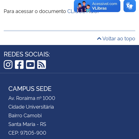
Para acessar o documento
CLIQUE AQUI
Secretaria-Geral
Secretaria de Governo
Voltar ao topo
Gabinete de Segurança Institucional
REDES SOCIAIS:
Advocacia-Geral da União
Instagram
Facebook
YouTube
RSS
Banco Central do Brasil
CAMPUS SEDE
Planalto
Av. Roraima nº 1000
Cidade Universitária
Bairro Camobi
Santa Maria - RS
CEP: 97105-900