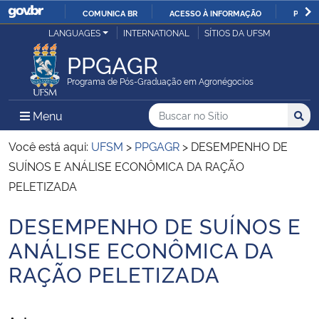
COMUNICA BR
ACESSO À INFORMAÇÃO
PARTI
Casa Civil
LANGUAGES
INTERNATIONAL
SÍTIOS DA UFSM
IR
PARA
PPGAGR
Ministério da Justiça e Segurança Pública
O
Programa de Pós-Graduação em Agronégocios
CONTEÚDO
Ministério da Defesa
Buscar no no Sítio
Busca
Busca:
Menu Principal do Sítio
Menu
Busc
Ministério das Relações Exteriores
Você está aqui:
UFSM
>
PPGAGR
>
DESEMPENHO DE
SUÍNOS E ANÁLISE ECONÔMICA DA RAÇÃO
Ministério da Economia
PELETIZADA
DESEMPENHO DE SUÍNOS E
Ministério da Infraestrutura
Início do conteúdo
ANÁLISE ECONÔMICA DA
Ministério da Agricultura, Pecuária e Abastecimento
RAÇÃO PELETIZADA
Ministério da Educação