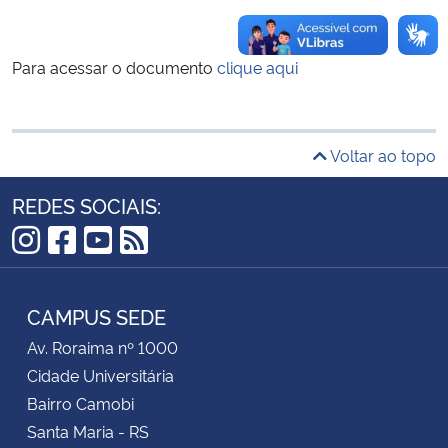
Secretaria-Geral
Para acessar o documento
clique aqui
Secretaria de Governo
Gabinete de Segurança Institucional
Voltar ao topo
REDES SOCIAIS:
Advocacia-Geral da União
Instagram
Facebook
YouTube
RSS
Banco Central do Brasil
CAMPUS SEDE
Planalto
Av. Roraima nº 1000
Cidade Universitária
Bairro Camobi
Santa Maria - RS