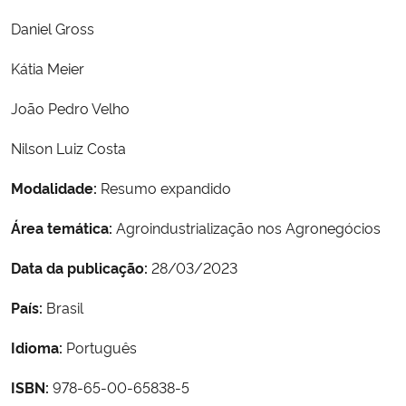
Ministério da Cidadania
Daniel Gross
Ministério da Saúde
Kátia Meier
João Pedro Velho
Ministério de Minas e Energia
Nilson Luiz Costa
Ministério da Ciência, Tecnologia, Inovações e Comunicações
Modalidade:
Resumo expandido
Ministério do Meio Ambiente
Área temática:
Agroindustrialização nos Agronegócios
Ministério do Turismo
Data da publicação:
28/03/2023
Ministério do Desenvolvimento Regional
País:
Brasil
Idioma:
Português
Controladoria-Geral da União
ISBN:
978-65-00-65838-5
Ministério da Mulher, da Família e dos Direitos Humanos