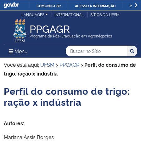
COMUNICA BR
ACESSO À INFORMAÇÃO
PARTI
Casa Civil
LANGUAGES
INTERNATIONAL
SÍTIOS DA UFSM
IR
PARA
PPGAGR
Ministério da Justiça e Segurança Pública
O
Programa de Pós-Graduação em Agronégocios
CONTEÚDO
Ministério da Defesa
Buscar no no Sítio
Busca
Busca:
Menu Principal do Sítio
Menu
Busc
Ministério das Relações Exteriores
Você está aqui:
UFSM
>
PPGAGR
>
Perfil do consumo de
trigo: ração x indústria
Ministério da Economia
Perfil do consumo de trigo:
Início do conteúdo
Ministério da Infraestrutura
ração x indústria
Ministério da Agricultura, Pecuária e Abastecimento
Autores:
Ministério da Educação
Mariana Assis Borges