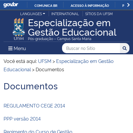
COMUNICA BR
ACESSO À INFORMAÇÃO
PARTI
Casa Civil
LANGUAGES
INTERNATIONAL
SÍTIOS DA UFSM
IR
Especialização em
PARA
Gestão Educacional
Ministério da Justiça e Segurança Pública
O
Pós-graduação – Campus Santa Maria
CONTEÚDO
Ministério da Defesa
Buscar no no Sítio
Busca
Busca:
Menu Principal do Sítio
Menu
Busc
Ministério das Relações Exteriores
Você está aqui:
UFSM
>
Especialização em Gestão
Educacional
>
Documentos
Ministério da Economia
Documentos
Início do conteúdo
Ministério da Infraestrutura
REGULAMENTO CEGE 2014
Ministério da Agricultura, Pecuária e Abastecimento
PPP versão 2014
Ministério da Educação
Regimento do Curso de Gestão