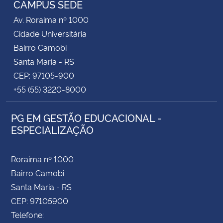
CAMPUS SEDE
Av. Roraima nº 1000
Secretaria-Geral
Cidade Universitária
Bairro Camobi
Secretaria de Governo
Santa Maria - RS
CEP: 97105-900
Gabinete de Segurança Institucional
+55 (55) 3220-8000
Advocacia-Geral da União
PG EM GESTÃO EDUCACIONAL -
ESPECIALIZAÇÃO
Banco Central do Brasil
Planalto
Roraima nº 1000
Bairro Camobi
Santa Maria - RS
CEP: 97105900
Telefone: