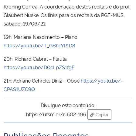
Kröning Corrêa. A coordenação destes recitais é do prof.
Glaubert Nuske. Os links para os recitais da PGE-MUS,
sábado, 19/06/21:
19h: Mariana Nascimento – Piano
https://youtu.be/T_GBheYR1D8
20h: Richard Cabral – Flauta
https://youtu.be/D0cLpZS1fgE
21h: Adriane Gehrcke Diniz – Oboé
https://youtu.be/-
CPAS1UZC9Q
Divulgue este conteúdo:
https://ufsm.br/r-602-196
Copiar
para área de trans
Publicações Recentes