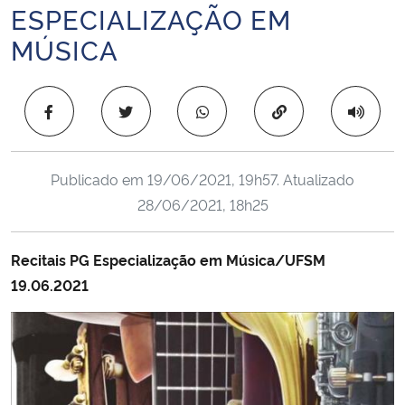
ESPECIALIZAÇÃO EM
Ministério da Cidadania
MÚSICA
Ministério da Saúde
Copiar para área 
Ministério de Minas e Energia
Ministério da Ciência, Tecnologia, Inovações e Comunicações
Publicado em
19/06/2021, 19h57
. Atualizado
28/06/2021, 18h25
Ministério do Meio Ambiente
Ministério do Turismo
Recitais PG Especialização em Música/UFSM
19.06.2021
Ministério do Desenvolvimento Regional
Controladoria-Geral da União
Ministério da Mulher, da Família e dos Direitos Humanos