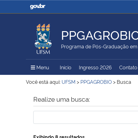
Casa Civil
Ministério da Justiça e
Segurança Pública
PPGAGROBI
Ministério da Agricultura,
Ministério da Educação
Programa de Pós-Graduação em 
Pecuária e Abastecimento
Menu Principal do Sítio
Menu
Início
Ingresso 2026
Contato
Ministério do Meio Ambiente
Ministério do Turismo
Você está aqui:
UFSM
>
PPGAGROBIO
>
Busca
Início do conteúdo
Realize uma busca:
Secretaria de Governo
Gabinete de Segurança
Institucional
Exibindo 8 resultados