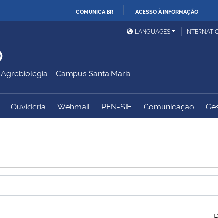
COMUNICA BR
ACESSO À INFORMAÇÃO
Ministério da Defesa
Ministério das Relações
Mini
IR
LANGUAGES
INTERNATI
Exteriores
PARA
O
O
Ministério da Cidadania
Ministério da Saúde
Mini
CONTEÚDO
Agrobiologia – Campus Santa Maria
Ouvidoria
Webmail
PEN-SIE
Comunicação
Ges
Ministério do
Controladoria-Geral da
Mini
Desenvolvimento Regional
União
Famí
Hum
Advocacia-Geral da União
Banco Central do Brasil
Plan
P