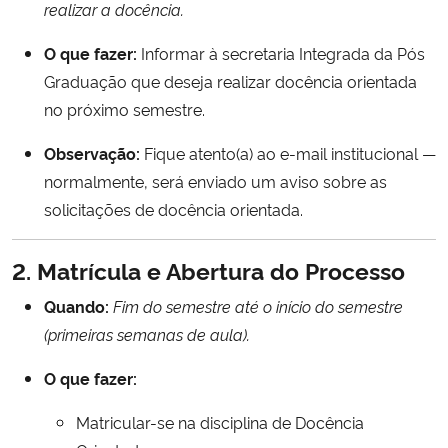
realizar a docência.
Ministério da Cidadania
O que fazer:
Informar à secretaria Integrada da Pós
Ministério da Saúde
Graduação que deseja realizar docência orientada
no próximo semestre.
Ministério de Minas e Energia
Observação:
Fique atento(a) ao e-mail institucional —
Ministério da Ciência, Tecnologia, Inovações e Comunicações
normalmente, será enviado um aviso sobre as
solicitações de docência orientada.
Ministério do Meio Ambiente
2. Matrícula e Abertura do Processo
Ministério do Turismo
Quando:
Fim do semestre até o início do semestre
(primeiras semanas de aula).
Ministério do Desenvolvimento Regional
O que fazer:
Controladoria-Geral da União
Matricular-se na disciplina de Docência
Ministério da Mulher, da Família e dos Direitos Humanos