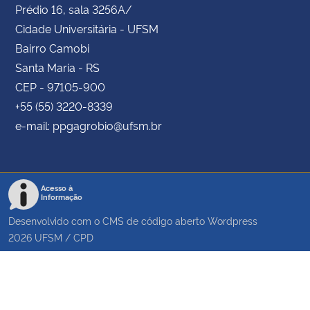
Prédio 16, sala 3256A/
Cidade Universitária - UFSM
Bairro Camobi
Santa Maria - RS
CEP - 97105-900
+55 (55) 3220-8339
e-mail: ppgagrobio@ufsm.br
Acesso à
Informação
Desenvolvido com o CMS de código aberto
Wordpress
2026
UFSM
/
CPD