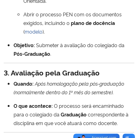
Orientada.
Abrir o processo PEN com os documentos
Secretaria-Geral
exigidos, incluindo o
plano de docência
Secretaria de Governo
(
modelo
).
Objetivo:
Submeter à avaliação do colegiado da
Gabinete de Segurança Institucional
Pós-Graduação
.
Advocacia-Geral da União
3. Avaliação pela Graduação
Banco Central do Brasil
Quando:
Após homologação pela pós-graduação
(normalmente dentro do 1º mês do semestre).
Planalto
O que acontece:
O processo será encaminhado
para o colegiado da
Graduação
correspondente à
disciplina em que você atuará como docente.