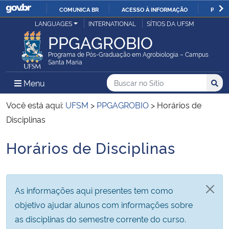
COMUNICA BR
ACESSO À INFORMAÇÃO
PARTI
Casa Civil
LANGUAGES
INTERNATIONAL
SÍTIOS DA UFSM
IR
PPGAGROBIO
PARA
Ministério da Justiça e Segurança Pública
O
Programa de Pós-Graduação em Agrobiologia – Campus
Santa Maria
CONTEÚDO
Ministério da Defesa
Buscar no no Sítio
Busca
Busca:
Menu Principal do Sítio
Menu
Busc
Ministério das Relações Exteriores
Você está aqui:
UFSM
>
PPGAGROBIO
>
Horários de
Disciplinas
Ministério da Economia
Horários de Disciplinas
Início do conteúdo
Ministério da Infraestrutura
Ministério da Agricultura, Pecuária e Abastecimento
As informações aqui presentes tem como
objetivo ajudar alunos com informações sobre
Ministério da Educação
as disciplinas do semestre corrente do curso.