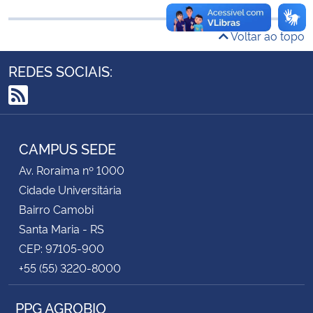
Secretaria-Geral
Voltar ao topo
REDES SOCIAIS:
Secretaria de Governo
Gabinete de Segurança Institucional
RSS
Advocacia-Geral da União
CAMPUS SEDE
Av. Roraima nº 1000
Banco Central do Brasil
Cidade Universitária
Bairro Camobi
Planalto
Santa Maria - RS
CEP: 97105-900
+55 (55) 3220-8000
PPG AGROBIO