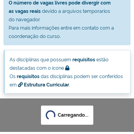
O número de vagas livres pode divergir com
Ministério da Cidadania
as vagas reais
devido a arquivos temporarios
do navegador.
Ministério da Saúde
Para mais informações entre em contato com a
coordenação do curso.
Ministério de Minas e Energia
Ministério da Ciência, Tecnologia, Inovações e Comunicações
As disciplinas que possuem
requisitos
estão
destacadas com o ícone
Ministério do Meio Ambiente
Os
requisitos
das disciplinas podem ser conferidos
em
Estrutura Curricular
.
Ministério do Turismo
Ministério do Desenvolvimento Regional
Carregando...
Controladoria-Geral da União
Ministério da Mulher, da Família e dos Direitos Humanos