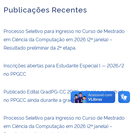
Publicações Recentes
Secretaria-Geral
Secretaria de Governo
Processo Seletivo para ingresso no Curso de Mestrado
em Ciência da Computação em 2026 (2ª janela) –
Gabinete de Segurança Institucional
Resultado preliminar da 2ª etapa.
Advocacia-Geral da União
Inscrições abertas para Estudante Especial I — 2026/2
no PPGCC
Banco Central do Brasil
Publicado Edital GradPG-CC 2026: antecipe o mestrado
Planalto
no PPGCC ainda durante a graduação
Processo Seletivo para ingresso no Curso de Mestrado
em Ciência da Computação em 2026 (2ª janela) –