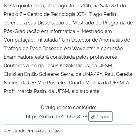
Nesta quinta-feira, 7 de agosto, às 14h, na Sala 321 do
Ministério da Cidadania
Prédio 7 – Centro de Tecnologia (CT), Tiago Perlin
Ministério da Saúde
defenderá sua Dissertação de Mestrado do Programa de
Pós-Graduação em Informática – Mestrado em
Ministério de Minas e Energia
Computação, intitulada ” Um Detector de Anomalias de
Tráfego de Rede Baseado em Wavelets”. A comissão
Ministério da Ciência, Tecnologia, Inovações e Comunicações
Examinadora estará constituída pelos professores
Doutores Alice de Jesus Kozakevicius, da UFSM,
Ministério do Meio Ambiente
Christian Emilio Schaerer Serra, da UNA/PY, Raul Ceretta
Nunes, da UFSM e Roseclea Duarte Medina da UFSM. A
Ministério do Turismo
Profª. Marcia Pasin, da UFSM, é o suplente.
Ministério do Desenvolvimento Regional
Divulgue este conteúdo:
https://ufsm.br/r-567-3178
Copiar
Controladoria-Geral da União
para área de trans
Registrado em
,
PPGI
UFSM
Ministério da Mulher, da Família e dos Direitos Humanos