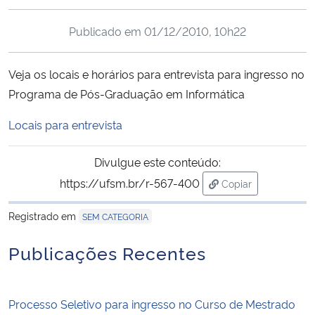
Ministério da Cidadania
Publicado em
01/12/2010, 10h22
Ministério da Saúde
Veja os locais e horários para entrevista para ingresso no
Ministério de Minas e Energia
Programa de Pós-Graduação em Informática
Locais para entrevista
Ministério da Ciência, Tecnologia, Inovações e Comunicações
Divulgue este conteúdo:
Ministério do Meio Ambiente
https://ufsm.br/r-567-400
Copiar
Ministério do Turismo
para área de trans
Registrado em
SEM CATEGORIA
Ministério do Desenvolvimento Regional
Publicações Recentes
Controladoria-Geral da União
Processo Seletivo para ingresso no Curso de Mestrado
Ministério da Mulher, da Família e dos Direitos Humanos