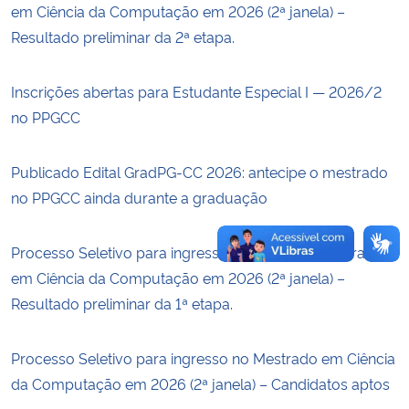
em Ciência da Computação em 2026 (2ª janela) –
Resultado preliminar da 2ª etapa.
Secretaria-Geral
Inscrições abertas para Estudante Especial I — 2026/2
Secretaria de Governo
no PPGCC
Gabinete de Segurança Institucional
Publicado Edital GradPG-CC 2026: antecipe o mestrado
Advocacia-Geral da União
no PPGCC ainda durante a graduação
Banco Central do Brasil
Processo Seletivo para ingresso no Curso de Mestrado
em Ciência da Computação em 2026 (2ª janela) –
Planalto
Resultado preliminar da 1ª etapa.
Processo Seletivo para ingresso no Mestrado em Ciência
da Computação em 2026 (2ª janela) – Candidatos aptos