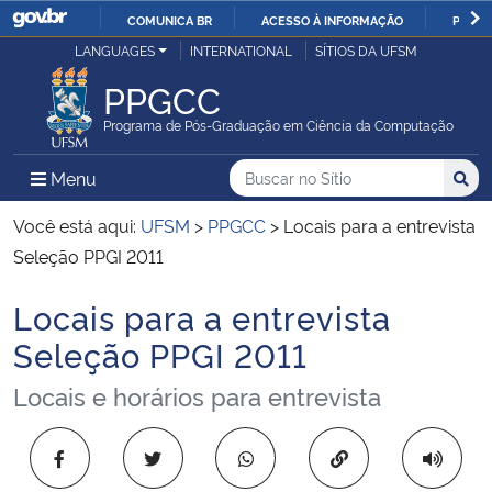
COMUNICA BR
ACESSO À INFORMAÇÃO
PARTI
Casa Civil
LANGUAGES
INTERNATIONAL
SÍTIOS DA UFSM
IR
PARA
PPGCC
Ministério da Justiça e Segurança Pública
O
Programa de Pós-Graduação em Ciência da Computação
CONTEÚDO
Ministério da Defesa
Buscar no no Sítio
Busca
Busca:
Menu Principal do Sítio
Menu
Busc
Ministério das Relações Exteriores
Você está aqui:
UFSM
>
PPGCC
>
Locais para a entrevista
Seleção PPGI 2011
Ministério da Economia
Locais para a entrevista
Início do conteúdo
Ministério da Infraestrutura
Seleção PPGI 2011
Locais e horários para entrevista
Ministério da Agricultura, Pecuária e Abastecimento
Ministério da Educação
Copiar para área 