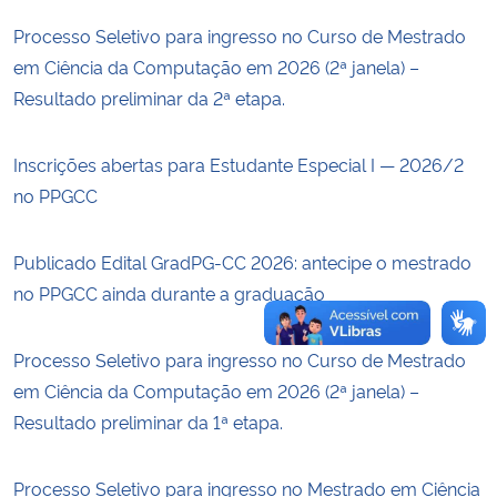
Processo Seletivo para ingresso no Curso de Mestrado
Secretaria-Geral
em Ciência da Computação em 2026 (2ª janela) –
Resultado preliminar da 2ª etapa.
Secretaria de Governo
Inscrições abertas para Estudante Especial I — 2026/2
Gabinete de Segurança Institucional
no PPGCC
Advocacia-Geral da União
Publicado Edital GradPG-CC 2026: antecipe o mestrado
Banco Central do Brasil
no PPGCC ainda durante a graduação
Planalto
Processo Seletivo para ingresso no Curso de Mestrado
em Ciência da Computação em 2026 (2ª janela) –
Resultado preliminar da 1ª etapa.
Processo Seletivo para ingresso no Mestrado em Ciência