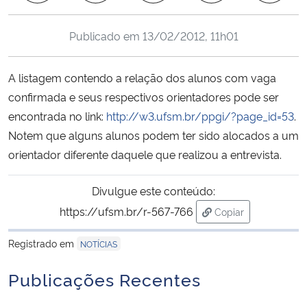
Ministério da Cidadania
Publicado em
13/02/2012, 11h01
Ministério da Saúde
A listagem contendo a relação dos alunos com vaga
Ministério de Minas e Energia
confirmada e seus respectivos orientadores pode ser
encontrada no link:
http://w3.ufsm.br/ppgi/?page_id=53
.
Ministério da Ciência, Tecnologia, Inovações e Comunicações
Notem que alguns alunos podem ter sido alocados a um
orientador diferente daquele que realizou a entrevista.
Ministério do Meio Ambiente
Divulgue este conteúdo:
Ministério do Turismo
https://ufsm.br/r-567-766
Copiar
para área de trans
Ministério do Desenvolvimento Regional
Registrado em
NOTÍCIAS
Controladoria-Geral da União
Publicações Recentes
Ministério da Mulher, da Família e dos Direitos Humanos