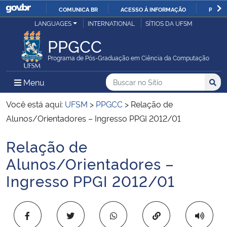
COMUNICA BR
ACESSO À INFORMAÇÃO
PARTI
Casa Civil
LANGUAGES
INTERNATIONAL
SÍTIOS DA UFSM
IR
PARA
PPGCC
Ministério da Justiça e Segurança Pública
O
Programa de Pós-Graduação em Ciência da Computação
CONTEÚDO
Ministério da Defesa
Buscar no no Sítio
Busca
Busca:
Menu Principal do Sítio
Menu
Busc
Ministério das Relações Exteriores
Você está aqui:
UFSM
>
PPGCC
>
Relação de
Alunos/Orientadores – Ingresso PPGI 2012/01
Ministério da Economia
Relação de
Início do conteúdo
Ministério da Infraestrutura
Alunos/Orientadores –
Ingresso PPGI 2012/01
Ministério da Agricultura, Pecuária e Abastecimento
Ministério da Educação
Copiar para área 