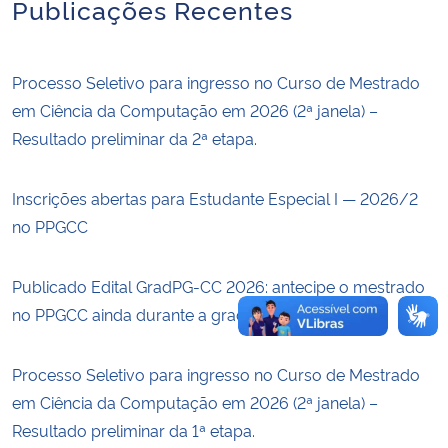
Publicações Recentes
Secretaria-Geral
Processo Seletivo para ingresso no Curso de Mestrado
Secretaria de Governo
em Ciência da Computação em 2026 (2ª janela) –
Resultado preliminar da 2ª etapa.
Gabinete de Segurança Institucional
Inscrições abertas para Estudante Especial I — 2026/2
Advocacia-Geral da União
no PPGCC
Banco Central do Brasil
Publicado Edital GradPG-CC 2026: antecipe o mestrado
Planalto
no PPGCC ainda durante a graduação
Processo Seletivo para ingresso no Curso de Mestrado
em Ciência da Computação em 2026 (2ª janela) –
Resultado preliminar da 1ª etapa.