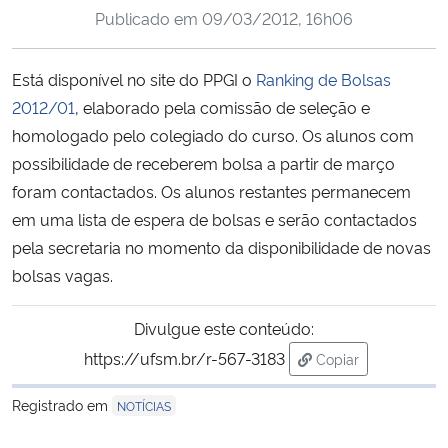
Publicado em
09/03/2012, 16h06
Ministério da Cidadania
Ministério da Saúde
Está disponível no site do PPGI o
Ranking de Bolsas
2012/01
, elaborado pela comissão de seleção e
Ministério de Minas e Energia
homologado pelo colegiado do curso. Os alunos com
possibilidade de receberem bolsa a partir de março
Ministério da Ciência, Tecnologia, Inovações e Comunicações
foram contactados. Os alunos restantes permanecem
em uma lista de espera de bolsas e serão contactados
Ministério do Meio Ambiente
pela secretaria no momento da disponibilidade de novas
bolsas vagas.
Ministério do Turismo
Divulgue este conteúdo:
Ministério do Desenvolvimento Regional
https://ufsm.br/r-567-3183
Copiar
para área de trans
Controladoria-Geral da União
Registrado em
NOTÍCIAS
Ministério da Mulher, da Família e dos Direitos Humanos