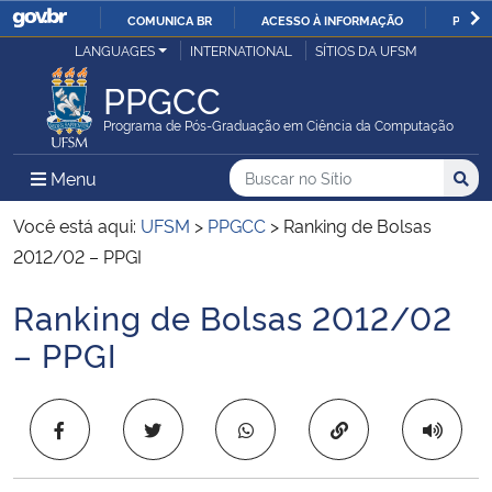
COMUNICA BR
ACESSO À INFORMAÇÃO
PARTI
Casa Civil
LANGUAGES
INTERNATIONAL
SÍTIOS DA UFSM
IR
PARA
PPGCC
Ministério da Justiça e Segurança Pública
O
Programa de Pós-Graduação em Ciência da Computação
CONTEÚDO
Ministério da Defesa
Buscar no no Sítio
Busca
Busca:
Menu Principal do Sítio
Menu
Busc
Ministério das Relações Exteriores
Você está aqui:
UFSM
>
PPGCC
>
Ranking de Bolsas
2012/02 – PPGI
Ministério da Economia
Ranking de Bolsas 2012/02
Início do conteúdo
Ministério da Infraestrutura
– PPGI
Ministério da Agricultura, Pecuária e Abastecimento
Copiar para área 
Ministério da Educação