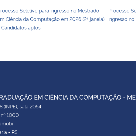
rocesso Seletivo para ingresso no Mestrado
Processo S
m Ciência da Computação em 2026 (2ª janela)
ingresso no
 Candidatos aptos
RADUAÇÃO EM CIÊNCIA DA COMPUTAÇÃO - M
8 (INPE), sala 2054
 nº 1000
Camobi
ria - RS