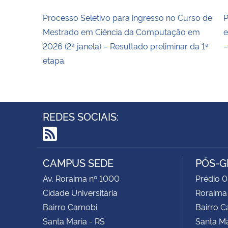
Processo Seletivo para ingresso no Curso de
P
Mestrado em Ciência da Computação em
e
2026 (2ª janela) – Resultado preliminar da 1ª
–
etapa.
REDES SOCIAIS:
RSS
CAMPUS SEDE
PÓS-G
Av. Roraima nº 1000
Prédio 0
Cidade Universitária
Roraima
Bairro Camobi
Bairro 
Santa Maria - RS
Santa Ma