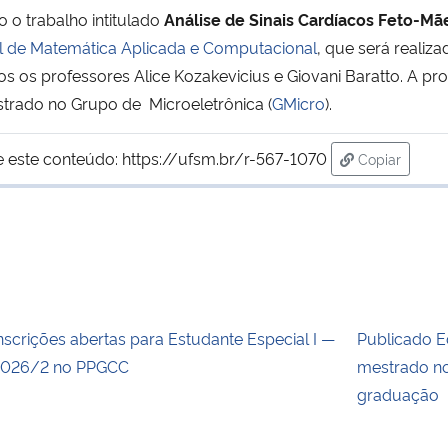
o o trabalho intitulado
Análise de Sinais Cardíacos Feto-M
 de Matemática Aplicada e Computacional
, que será realiz
s os professores Alice Kozakevicius e Giovani Baratto. A pr
strado no Grupo de Microeletrônica (
GMicro
).
e este conteúdo:
https://ufsm.br/r-567-1070
Copiar
para área d
nscrições abertas para Estudante Especial I —
Publicado E
026/2 no PPGCC
mestrado no
graduação