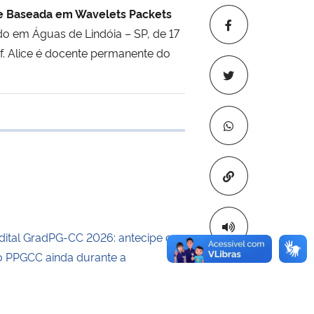
ãe Baseada em Wavelets Packets
ado em Águas de Lindóia – SP, de 17
of. Alice é docente permanente do
e transferência
Copiar para áre
dital GradPG-CC 2026: antecipe o
 PPGCC ainda durante a