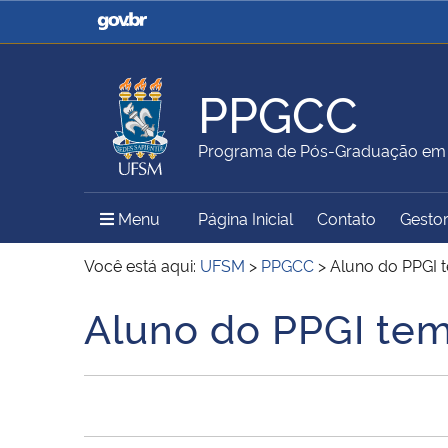
Casa Civil
Ministério da Justiça e
Segurança Pública
PPGCC
Ministério da Agricultura,
Ministério da Educação
Programa de Pós-Graduação em 
Pecuária e Abastecimento
Menu Principal do Sítio
Menu
Página Inicial
Contato
Gestor
Ministério do Meio Ambiente
Ministério do Turismo
Você está aqui:
UFSM
>
PPGCC
>
Aluno do PPGI 
Aluno do PPGI tem
Início do conteúdo
Secretaria de Governo
Gabinete de Segurança
Institucional