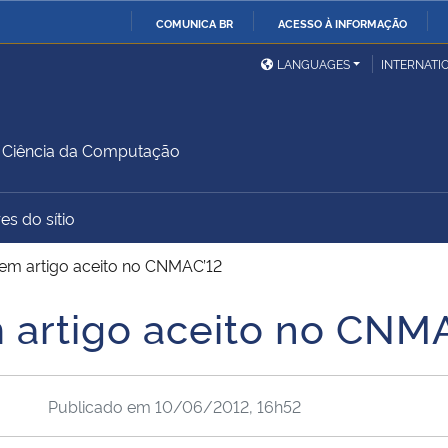
COMUNICA BR
ACESSO À INFORMAÇÃO
Ministério da Defesa
Ministério das Relações
Mini
IR
LANGUAGES
INTERNATI
Exteriores
PARA
O
Ministério da Cidadania
Ministério da Saúde
Mini
CONTEÚDO
Ciência da Computação
es do sítio
Ministério do
Controladoria-Geral da
Mini
Desenvolvimento Regional
União
Famí
tem artigo aceito no CNMAC’12
Hum
 artigo aceito no CNM
Advocacia-Geral da União
Banco Central do Brasil
Plan
Publicado em
10/06/2012, 16h52