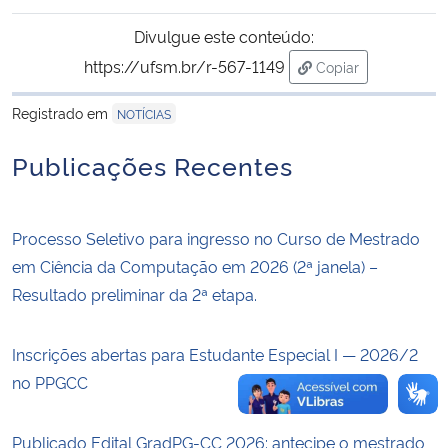
Divulgue este conteúdo:
Secretaria-Geral
https://ufsm.br/r-567-1149
Copiar
para área de trans
Secretaria de Governo
Registrado em
NOTÍCIAS
Gabinete de Segurança Institucional
Publicações Recentes
Advocacia-Geral da União
Processo Seletivo para ingresso no Curso de Mestrado
Banco Central do Brasil
em Ciência da Computação em 2026 (2ª janela) –
Resultado preliminar da 2ª etapa.
Planalto
Inscrições abertas para Estudante Especial I — 2026/2
no PPGCC
Publicado Edital GradPG-CC 2026: antecipe o mestrado