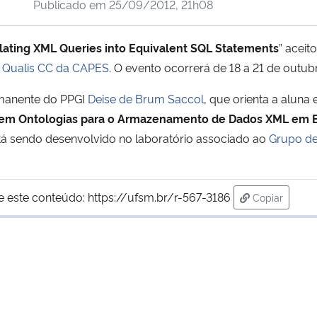
Publicado em
25/09/2012, 21h08
lating XML Queries into Equivalent SQL Statements
” aceit
o
Qualis CC da CAPES
. O evento ocorrerá de 18 a 21 de outu
rmanente do PPGI
Deise de Brum Saccol
, que orienta a alun
m Ontologias para o Armazenamento de Dados XML em B
stá sendo desenvolvido no laboratório associado ao
Grupo de
e este conteúdo:
https://ufsm.br/r-567-3186
Copiar
para área d