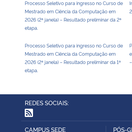
Processo Seletivo para ingresso no Curso de
I
Mestrado em Ciência da Computação em
2
2026 (2ª janela) – Resultado preliminar da 2ª
etapa.
Processo Seletivo para ingresso no Curso de
P
Mestrado em Ciência da Computação em
e
2026 (2ª janela) – Resultado preliminar da 1ª
–
etapa.
REDES SOCIAIS:
RSS
CAMPUS SEDE
PÓS-G