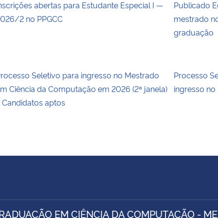
nscrições abertas para Estudante Especial I —
Publicado E
026/2 no PPGCC
mestrado no
graduação
rocesso Seletivo para ingresso no Mestrado
Processo S
m Ciência da Computação em 2026 (2ª janela)
ingresso no
 Candidatos aptos
RADUAÇÃO EM CIÊNCIA DA COMPUTAÇÃO - M