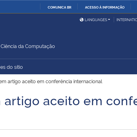
COMUNICA BR
ACESSO À INFORMAÇÃO
Ministério da Defesa
Ministério das Relações
Mini
IR
LANGUAGES
INTERNATI
Exteriores
PARA
O
Ministério da Cidadania
Ministério da Saúde
Mini
CONTEÚDO
Ciência da Computação
es do sítio
Ministério do
Controladoria-Geral da
Mini
Desenvolvimento Regional
União
Famí
em artigo aceito em conferência internacional
Hum
 artigo aceito em conf
Advocacia-Geral da União
Banco Central do Brasil
Plan