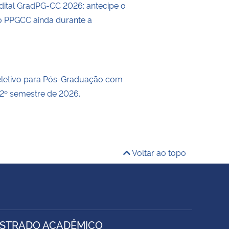
dital GradPG-CC 2026: antecipe o
 PPGCC ainda durante a
eletivo para Pós-Graduação com
 2º semestre de 2026.
Voltar ao topo
ESTRADO ACADÊMICO