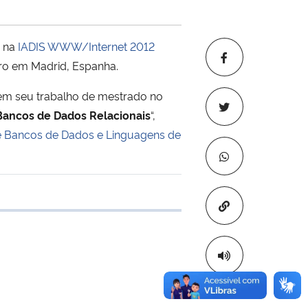
o na
IADIS WWW/Internet 2012
bro em Madrid, Espanha.
a em seu trabalho de mestrado no
ancos de Dados Relacionais
“,
 Bancos de Dados e Linguagens de
Copiar para áre
e transferência