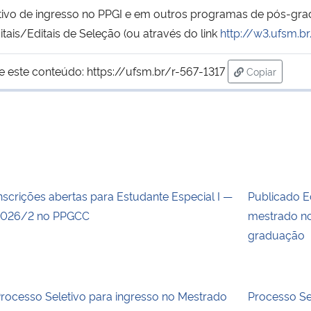
letivo de ingresso no PPGI e em outros programas de pós-gr
ais/Editais de Seleção (ou através do link
http://w3.ufsm.
e este conteúdo:
https://ufsm.br/r-567-1317
Copiar
para área de
nscrições abertas para Estudante Especial I —
Publicado E
026/2 no PPGCC
mestrado no
graduação
rocesso Seletivo para ingresso no Mestrado
Processo S