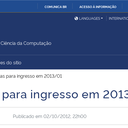
COMUNICA BR
ACESSO À INFORMAÇÃO
Ministério da Defesa
Ministério das Relações
Mini
IR
LANGUAGES
INTERNATI
Exteriores
PARA
O
Ministério da Cidadania
Ministério da Saúde
Mini
CONTEÚDO
Ciência da Computação
es do sítio
Ministério do
Controladoria-Geral da
Mini
Desenvolvimento Regional
União
Famí
tas para ingresso em 2013/01
Hum
s para ingresso em 201
Advocacia-Geral da União
Banco Central do Brasil
Plan
Publicado em
02/10/2012, 22h00