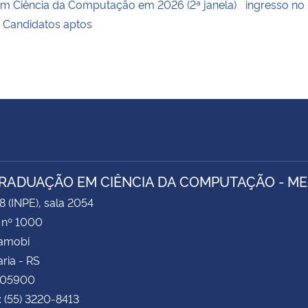
m Ciência da Computação em 2026 (2ª janela)
ingresso no
 Candidatos aptos
RADUAÇÃO EM CIÊNCIA DA COMPUTAÇÃO - M
8 (INPE), sala 2054
 nº 1000
Camobi
ria - RS
105900
: (55) 3220-8413