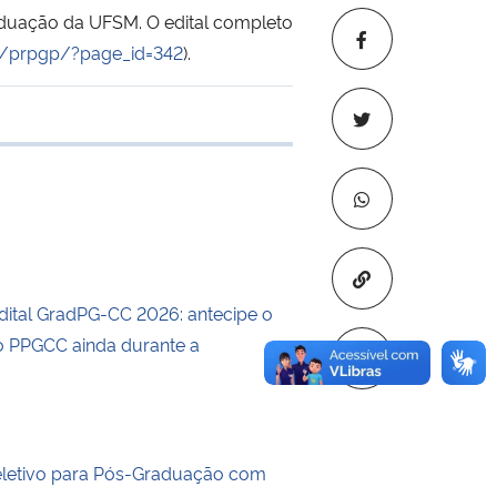
aduação da UFSM. O edital completo
br/prpgp/?page_id=342
).
 transferência
Copiar para áre
dital GradPG-CC 2026: antecipe o
 PPGCC ainda durante a
eletivo para Pós-Graduação com