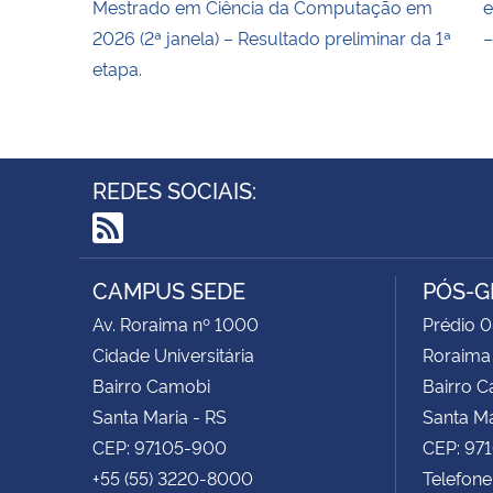
Mestrado em Ciência da Computação em
e
2026 (2ª janela) – Resultado preliminar da 1ª
–
etapa.
REDES SOCIAIS:
RSS
CAMPUS SEDE
PÓS-G
Av. Roraima nº 1000
Prédio 0
Cidade Universitária
Roraima
Bairro Camobi
Bairro 
Santa Maria - RS
Santa Ma
CEP: 97105-900
CEP: 97
+55 (55) 3220-8000
Telefone